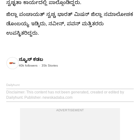
ಸ್ವಚ್ಛತಾ ಕಾರ್ಯದಲ್ಲಿ ಪಾಲ್ಗೊಂಡಿದ್ದರು.
ಜಿಲ್ಲಾ ಪಂಚಾಯತ್ ಸ್ವಚ್ಚ ಭಾರತ್ ಮಿಷನ್ ಜಿಲ್ಲಾ ಸಮಾಲೋಚಕ
ಡೊಂಬಯ್ಯ ಇಡ್ಕಿದು, ನವೀನ್, ಪವನ್ ಮತ್ತಿತರರು
ಉಪಸ್ಥಿತರಿದ್ದರು.
ನ್ಯೂಸ್ ಕಡಬ
40k
followers
35k
Stories
Dailyhunt
Disclaimer
: This content has not been generated, created or edited by
Dailyhunt. Publisher: newskadaba.com
ADVERTISEMENT