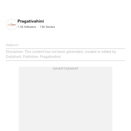
Pragativahini
1.5k
followers
13k
Stories
Dailyhunt
Disclaimer
: This content has not been generated, created or edited by
Dailyhunt. Publisher: Pragativahini
ADVERTISEMENT