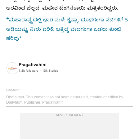
ಅರವಿಂದ ಬೆಲ್ಲದ, ಮಹೇಶ ಟೆಂಗಿನಕಾಯಿ ಮತ್ತಿತರರಿದ್ದರು.
*ಮಹಾರಾಷ್ಟ್ರದಲ್ಲಿ ಭಾರಿ ಮಳೆ: ಕೃಷ್ಣಾ, ದೂಧಗಂಗಾ ನದಿಗಳಿಗೆ 5
ಅಡಿಯಷ್ಟು ನೀರು ಏರಿಕೆ; ಬತ್ತಿದ್ದ ವೇದಗಂಗಾ ಒಡಲು ತುಂಬಿ
ಹರಿವು*
Pragativahini
1.5k
followers
13k
Stories
Dailyhunt
Disclaimer
: This content has not been generated, created or edited by
Dailyhunt. Publisher: Pragativahini
ADVERTISEMENT