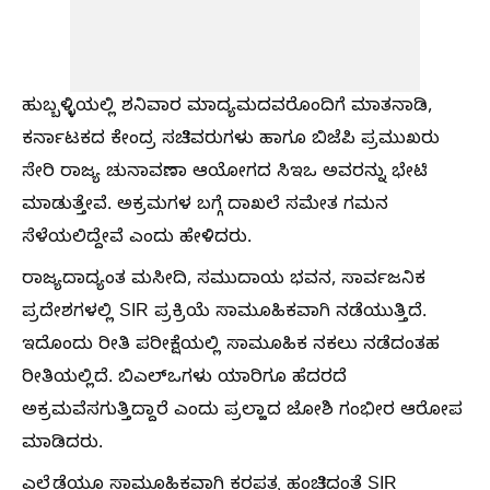
ಹುಬ್ಬಳ್ಳಿಯಲ್ಲಿ ಶನಿವಾರ ಮಾದ್ಯಮದವರೊಂದಿಗೆ ಮಾತನಾಡಿ,
ಕರ್ನಾಟಕದ ಕೇಂದ್ರ ಸಚಿವರುಗಳು ಹಾಗೂ ಬಿಜೆಪಿ ಪ್ರಮುಖರು
ಸೇರಿ ರಾಜ್ಯ ಚುನಾವಣಾ ಆಯೋಗದ ಸಿಇಒ ಅವರನ್ನು ಭೇಟಿ
ಮಾಡುತ್ತೇವೆ. ಅಕ್ರಮಗಳ ಬಗ್ಗೆ ದಾಖಲೆ ಸಮೇತ ಗಮನ
ಸೆಳೆಯಲಿದ್ದೇವೆ ಎಂದು ಹೇಳಿದರು.
ರಾಜ್ಯದಾದ್ಯಂತ ಮಸೀದಿ, ಸಮುದಾಯ ಭವನ, ಸಾರ್ವಜನಿಕ
ಪ್ರದೇಶಗಳಲ್ಲಿ SIR ಪ್ರಕ್ರಿಯೆ ಸಾಮೂಹಿಕವಾಗಿ ನಡೆಯುತ್ತಿದೆ.
ಇದೊಂದು ರೀತಿ ಪರೀಕ್ಷೆಯಲ್ಲಿ ಸಾಮೂಹಿಕ ನಕಲು ನಡೆದಂತಹ
ರೀತಿಯಲ್ಲಿದೆ. ಬಿಎಲ್‌ಒಗಳು ಯಾರಿಗೂ ಹೆದರದೆ
ಅಕ್ರಮವೆಸಗುತ್ತಿದ್ದಾರೆ ಎಂದು ಪ್ರಲ್ಹಾದ ಜೋಶಿ ಗಂಭೀರ ಆರೋಪ
ಮಾಡಿದರು.
ಎಲ್ಲೆಡೆಯೂ ಸಾಮೂಹಿಕವಾಗಿ ಕರಪತ್ರ ಹಂಚಿದಂತೆ SIR