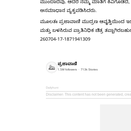
ಮುಂದಾದೆವು. ಆದರೆ ನಮ್ಮ ಮಾತಿಗೆ ಕಿವಿಗೊಡದೆ, 
ಅಸಮಾಧಾನ ವ್ಯಕ್ತಪಡಿಸಿದರು.
ಮೂಲತಃ ಪ್ರಜಾವಾಣಿ ಮುದ್ರಣ ಆವೃತ್ತಿಯಿಂದ ಇದ
ಮತ್ತು ಬಳಸಿರುವ ಪ್ರಾತಿನಿಧಿಕ ಚಿತ್ರ ತಪ್ಪಾಗಿ
260704-17-1871941309
ಪ್ರಜಾವಾಣಿ
1.5M
followers
713k
Stories
Dailyhunt
Disclaimer
: This content has not been generated, crea