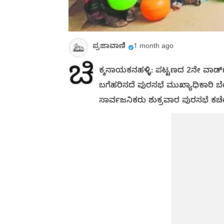
ಪ್ರಜಾವಾಣಿ
1 month ago
ಚಿ
ಕ್ಕನಾಯಕನಹಳ್ಳಿ: ಪಟ್ಟಣದ 2ನೇ ವಾರ್
ಬಗೆಹರಿಸದೆ ಪುರಸಭೆ ಮುಖ್ಯಾಧಿಕಾರಿ ಬೇ
ಸಾರ್ವಜನಿಕರು ಶುಕ್ರವಾರ ಪುರಸಭೆ ಕಚೇರ