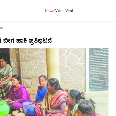
|
|
News
Video
Viral
ಟನೆ
ೆ ಬೀಗ ಹಾಕಿ ಪ್ರತಿಭಟನೆ