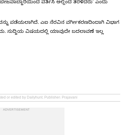
ಬೇಜವಾಬ್ದಾರಿಯಿಂದ ವರ್ತಿಸಿ ಅಲ್ಲಿಂದ ತೆರಳಿದರು' ಎಂದು
ನ್ನು ಪಡೆಯಲಾಗಿದೆ. ಎಐ ನೆರವಿನ ವರ್ಗೀಕರಣದಿಂದಾಗಿ ವಿಭಾಗ
ರಬಹುದು. ಸುದ್ದಿಯ ವಿಷಯದಲ್ಲಿ ಯಾವುದೇ ಬದಲಾವಣೆ ಇಲ್ಲ
ted or edited by Dailyhunt. Publisher: Prajavani
ADVERTISEMENT