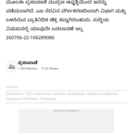
ಮೂಲತಃ ಪ್ರಜಾವಾಣಿ ಮುದ್ರಣ ಆವೃತ್ತಿಯಿಂದ ಇದನ್ನು
ಪಡೆಯಲಾಗಿದೆ. ಎಐ ನೆರವಿನ ವರ್ಗೀಕರಣದಿಂದಾಗಿ ವಿಭಾಗ ಮತ್ತು
ಬಳಸಿರುವ ಪ್ರಾತಿನಿಧಿಕ ಚಿತ್ರ ತಪ್ಪಾಗಿರಬಹುದು. ಸುದ್ದಿಯ
ವಿಷಯದಲ್ಲಿ ಯಾವುದೇ ಬದಲಾವಣೆ ಇಲ್ಲ
260706-22-106289086
ಪ್ರಜಾವಾಣಿ
1.5M
followers
712k
Stories
Dailyhunt
Disclaimer
: This content has not been generated, created or edited by
Dailyhunt. Publisher: Prajavani
ADVERTISEMENT