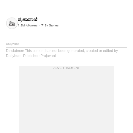
ಪ್ರಜಾವಾಣಿ
1.5M
followers
713k
Stories
Dailyhunt
Disclaimer
: This content has not been generated, created or edited by
Dailyhunt. Publisher: Prajavani
ADVERTISEMENT