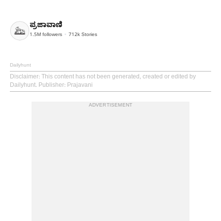
ಪ್ರಜಾವಾಣಿ
1.5M
followers
712k
Stories
Dailyhunt
Disclaimer
: This content has not been generated, created or edited by
Dailyhunt. Publisher: Prajavani
ADVERTISEMENT