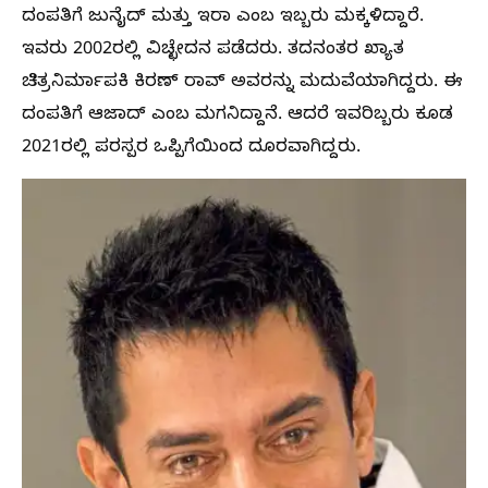
ದಂಪತಿಗೆ ಜುನೈದ್ ಮತ್ತು ಇರಾ ಎಂಬ ಇಬ್ಬರು ಮಕ್ಕಳಿದ್ದಾರೆ.
ಇವರು 2002ರಲ್ಲಿ ವಿಚ್ಛೇದನ ಪಡೆದರು. ತದನಂತರ ಖ್ಯಾತ
ಚಿತ್ರನಿರ್ಮಾಪಕಿ ಕಿರಣ್ ರಾವ್ ಅವರನ್ನು ಮದುವೆಯಾಗಿದ್ದರು. ಈ
ದಂಪತಿಗೆ ಆಜಾದ್ ಎಂಬ ಮಗನಿದ್ದಾನೆ. ಆದರೆ ಇವರಿಬ್ಬರು ಕೂಡ
2021ರಲ್ಲಿ ಪರಸ್ಪರ ಒಪ್ಪಿಗೆಯಿಂದ ದೂರವಾಗಿದ್ದರು.