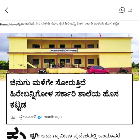
12
ಪ್ರಜಾವಾಣಿ
ಜಿನುಗು ಮಳೆಗೇ ಸೋರುತ್ತಿದೆ ಹಿರೇಬನ್ನಿಗೋಳ ಸರ್ಕಾರಿ ಶಾಲೆಯ ಹೊಸ ಕಟ್ಟಡ
Home
/
News
/
/
ಜಿನುಗು ಮಳೆಗೇ ಸೋರುತ್ತಿದೆ
ಹಿರೇಬನ್ನಿಗೋಳ ಸರ್ಕಾರಿ ಶಾಲೆಯ ಹೊಸ
ಕಟ್ಟಡ
ಪ್ರಜಾವಾಣಿ
1 month ago
ಷ್ಟಗಿ:
ಅದು ಗ್ರಾಮೀಣ ಪ್ರದೇಶದಲ್ಲಿ ಒಂದೂವರೆ