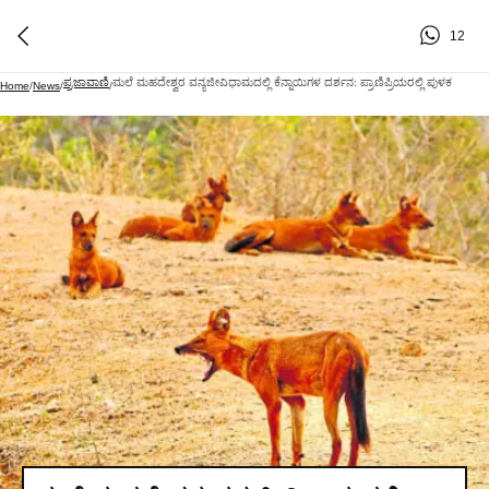
12
ಪ್ರಜಾವಾಣಿ
ಮಲೆ ಮಹದೇಶ್ವರ ವನ್ಯಜೀವಿಧಾಮದಲ್ಲಿ ಕೆನ್ನಾಯಿಗಳ ದರ್ಶನ: ಪ್ರಾಣಿಪ್ರಿಯರಲ್ಲಿ ಪುಳಕ
Home
/
News
/
/