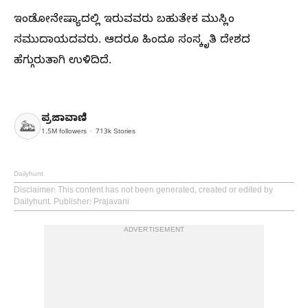
ಇಂಡೋನೇಷ್ಯಾದಲ್ಲಿ ಇರುವವರು ಬಹುತೇಕ ಮುಸ್ಲಿಂ
ಸಮುದಾಯದವರು. ಆದರೂ ಹಿಂದೂ ಸಂಸ್ಕೃತಿ ದೇಶದ
ಹೆಗ್ಗುರುತಾಗಿ ಉಳಿದಿದೆ.
ಪ್ರಜಾವಾಣಿ
1.5M
followers
713k
Stories
Dailyhunt
Disclaimer
: This content has not been generated, created or edited by
Dailyhunt. Publisher: Prajavani
ADVERTISEMENT