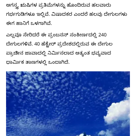
ಅಗಸ್ತ್ಯ ಋಷಿಗಳ ಪ್ರತಿಮೆಗಳನ್ನು ಹೊಂದಿರುವ ಹಲವಾರು
ಗರ್ಭಗುಡಿಗಳೂ ಇಲ್ಲಿವೆ. ವಿಷಾದಕರ ಎಂದರೆ ಹಲವು ದೇಗುಲಗಳು
ಈಗ ಹಾನಿಗೆ ಒಳಗಾಗಿವೆ.
ಎಲ್ಲವೂ ಸೇರಿದರೆ ಈ ಪ್ರಂಬನನ್ ಸಂಕೀರ್ಣದಲ್ಲಿ 240
ದೇಗುಲಗಳಿವೆ. 40 ಹೆಕ್ಟೇರ್‌ ಪ್ರದೇಶದಲ್ಲಿರುವ ಈ ದೇಗುಲ
ಪ್ರಾಚೀನ ಜಾವಾದಲ್ಲಿ ನಿರ್ಮಿಸಲಾದ ಅತ್ಯಂತ ಭವ್ಯವಾದ
ಧಾರ್ಮಿಕ ತಾಣಗಳಲ್ಲಿ ಒಂದಾಗಿದೆ.