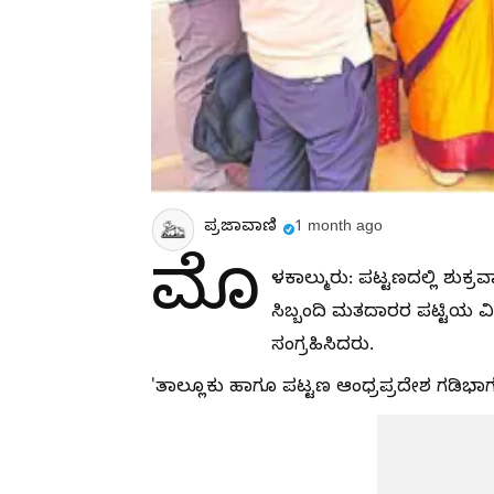
ಪ್ರಜಾವಾಣಿ
1 month ago
ಮೊ
ಳಕಾಲ್ಮುರು: ಪಟ್ಟಣದಲ್ಲಿ ಶುಕ್ರ
ಸಿಬ್ಬಂದಿ ಮತದಾರರ ಪಟ್ಟಿಯ ವಿ
ಸಂಗ್ರಹಿಸಿದರು.
'ತಾಲ್ಲೂಕು ಹಾಗೂ ಪಟ್ಟಣ ಆಂಧ್ರಪ್ರದೇಶ ಗಡಿಭಾ