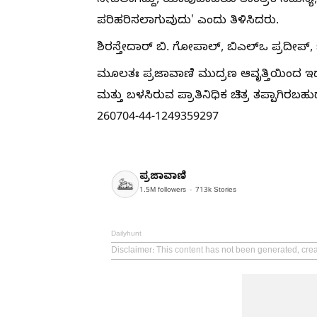
ನೀಡಲಾಗಿದ್ದು, ಯಾವುದಾದರೂ ತಾಂತ್ರಿಕ ಸಮಸ್ಯೆ,
ಪರಿಹರಿಸಲಾಗುವುದು' ಎಂದು ತಿಳಿಸಿದರು.
ಶಿರಸ್ತೇದಾರ್‌ ಬಿ. ಗೋಪಾಲ್‌, ಬಿಎಲ್‌ಒ ಪ್ರದೀಪ
ಮೂಲತಃ ಪ್ರಜಾವಾಣಿ ಮುದ್ರಣ ಆವೃತ್ತಿಯಿಂದ ಇದ
ಮತ್ತು ಬಳಸಿರುವ ಪ್ರಾತಿನಿಧಿಕ ಚಿತ್ರ ತಪ್ಪಾಗಿ
260704-44-1249359297
ಪ್ರಜಾವಾಣಿ
1.5M
followers
713k
Stories
Dailyhunt
Disclaimer
: This content has not been generated, crea