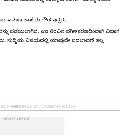
 ಗೊಂದಲ ಎದುರಾದಲ್ಲಿ ತಾಲ್ಲೂಕು ಕಚೇರಿ ಗಮನಕ್ಕೆ ತಂದರೆ
್‌, ಚುನಾವಣಾ ಶಾಖೆಯ ಗೌಡ ಇದ್ದರು.
ನ್ನು ಪಡೆಯಲಾಗಿದೆ. ಎಐ ನೆರವಿನ ವರ್ಗೀಕರಣದಿಂದಾಗಿ ವಿಭಾಗ
ರಬಹುದು. ಸುದ್ದಿಯ ವಿಷಯದಲ್ಲಿ ಯಾವುದೇ ಬದಲಾವಣೆ ಇಲ್ಲ
ted or edited by Dailyhunt. Publisher: Prajavani
ADVERTISEMENT