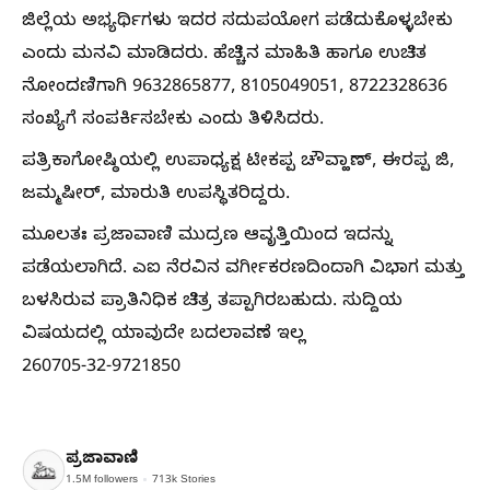
ಜಿಲ್ಲೆಯ ಅಭ್ಯರ್ಥಿಗಳು ಇದರ ಸದುಪಯೋಗ ಪಡೆದುಕೊಳ್ಳಬೇಕು
ಎಂದು ಮನವಿ ಮಾಡಿದರು. ಹೆಚ್ಚಿನ ಮಾಹಿತಿ ಹಾಗೂ ಉಚಿತ
ನೋಂದಣಿಗಾಗಿ 9632865877, 8105049051, 8722328636
ಸಂಖ್ಯೆಗೆ ಸಂಪರ್ಕಿಸಬೇಕು ಎಂದು ತಿಳಿಸಿದರು.
ಪತ್ರಿಕಾಗೋಷ್ಠಿಯಲ್ಲಿ ಉಪಾಧ್ಯಕ್ಷ ಟೀಕಪ್ಪ ಚೌವ್ಹಾಣ್, ಈರಪ್ಪ ಜಿ,
ಜಮ್ಮಷೀರ್, ಮಾರುತಿ ಉಪಸ್ಥಿತರಿದ್ದರು.
ಮೂಲತಃ ಪ್ರಜಾವಾಣಿ ಮುದ್ರಣ ಆವೃತ್ತಿಯಿಂದ ಇದನ್ನು
ಪಡೆಯಲಾಗಿದೆ. ಎಐ ನೆರವಿನ ವರ್ಗೀಕರಣದಿಂದಾಗಿ ವಿಭಾಗ ಮತ್ತು
ಬಳಸಿರುವ ಪ್ರಾತಿನಿಧಿಕ ಚಿತ್ರ ತಪ್ಪಾಗಿರಬಹುದು. ಸುದ್ದಿಯ
ವಿಷಯದಲ್ಲಿ ಯಾವುದೇ ಬದಲಾವಣೆ ಇಲ್ಲ
260705-32-9721850
ಪ್ರಜಾವಾಣಿ
1.5M
followers
713k
Stories