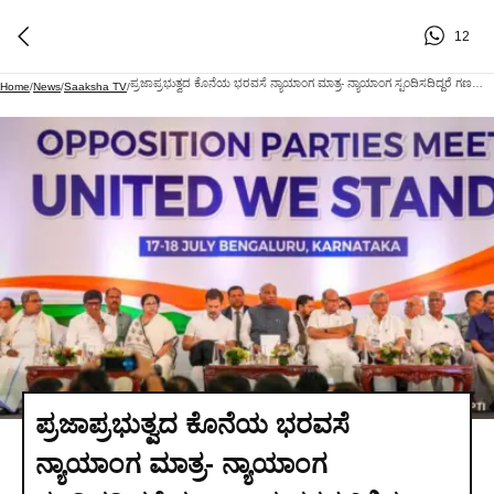
12
ಪ್ರಜಾಪ್ರಭುತ್ವದ ಕೊನೆಯ ಭರವಸೆ ನ್ಯಾಯಾಂಗ ಮಾತ್ರ- ನ್ಯಾಯಾಂಗ ಸ್ಪಂದಿಸದಿದ್ದರೆ ಗಣರಾಜ್ಯದ ಪತನ ನಿಶ್ಚಿತ: ಸಿಜೆಐ ಸೂರ್ಯ ಕಾಂತ್ ಅವರಿಗೆ ಇಂಡಿಯಾ ಒಕ್ಕೂಟದ ಗಂಭೀರ ಎಚ್ಚರಿಕೆ!
Home
/
News
/
Saaksha TV
/
ಪ್ರಜಾಪ್ರಭುತ್ವದ ಕೊನೆಯ ಭರವಸೆ
ನ್ಯಾಯಾಂಗ ಮಾತ್ರ- ನ್ಯಾಯಾಂಗ