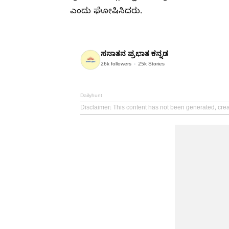
ಎಂದು ಘೋಷಿಸಿದರು.
ಸನಾತನ ಪ್ರಭಾತ ಕನ್ನಡ
26k
followers
25k
Stories
Dailyhunt
Disclaimer
: This content has not been generated, cr