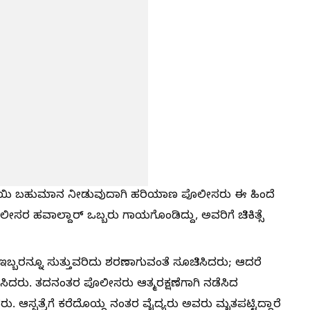
ರೂಪಾಯಿ ಬಹುಮಾನ ನೀಡುವುದಾಗಿ ಹರಿಯಾಣ ಪೊಲೀಸರು ಈ ಹಿಂದೆ
ಲೀಸರ ಹವಾಲ್ದಾರ್ ಒಬ್ಬರು ಗಾಯಗೊಂಡಿದ್ದು, ಅವರಿಗೆ ಚಿಕಿತ್ಸೆ
ಬರನ್ನೂ ಸುತ್ತುವರಿದು ಶರಣಾಗುವಂತೆ ಸೂಚಿಸಿದರು; ಆದರೆ
ದರು. ತದನಂತರ ಪೊಲೀಸರು ಆತ್ಮರಕ್ಷಣೆಗಾಗಿ ನಡೆಸಿದ
. ಆಸ್ಪತ್ರೆಗೆ ಕರೆದೊಯ್ದ ನಂತರ ವೈದ್ಯರು ಅವರು ಮೃತಪಟ್ಟಿದ್ದಾರೆ