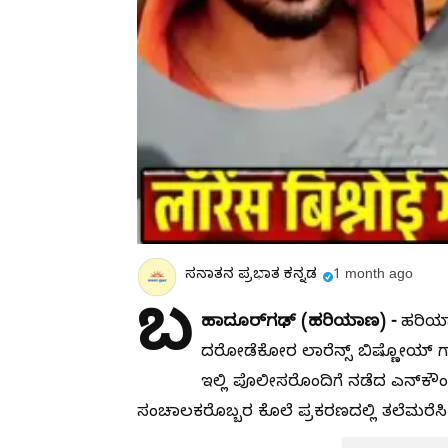
ಸನಾತನ ಪ್ರಭಾತ ಕನ್ನಡ
1 month ago
ಬ
ಹಾದೂರ್‌ಗಢ್ (ಹರಿಯಾಣ) -
ಹರಿಯಾ
ದರೋಡೆಕೋರ ಲಾರೆನ್ಸ್ ಬಿಷ್ಣೋಯ್ ಗ್
ಇಲ್ಲಿ ಪೊಲೀಸರೊಂದಿಗೆ ನಡೆದ ಎನ್‌ಕೌಂಟ
ಸಂಚಾಲಕರೊಬ್ಬರ ಕೊಲೆ ಪ್ರಕರಣದಲ್ಲಿ ತಲೆಮರೆಸಿಕ