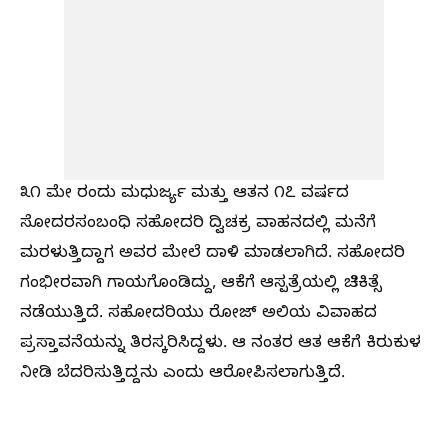
೩೧ ಮೇ ರಂದು ಮಧುರ್ಜ್ಯ ಮತ್ತು ಆತನ ೧೭ ವರ್ಷದ
ಸೋದರಸಂಬಂಧಿ ಸಹೋದರಿ ದ್ವಿಚಕ್ರ ವಾಹನದಲ್ಲಿ ಮನೆಗೆ
ಮರಳುತ್ತಿದ್ದಾಗ ಅವರ ಮೇಲೆ ದಾಳಿ ಮಾಡಲಾಗಿದೆ. ಸಹೋದರಿ
ಗಂಭೀರವಾಗಿ ಗಾಯಗೊಂಡಿದ್ದು, ಆಕೆಗೆ ಆಸ್ಪತ್ರೆಯಲ್ಲಿ ಚಿಕಿತ್ಸೆ
ನಡೆಯುತ್ತಿದೆ. ಸಹೋದರಿಯು ರೋಜ್ ಅಲಿಯ ವಿವಾಹದ
ಪ್ರಸ್ತಾವನೆಯನ್ನು ತಿರಸ್ಕರಿಸಿದ್ದಳು. ಆ ನಂತರ ಆತ ಆಕೆಗೆ ಕಿರುಕುಳ
ನೀಡಿ ಬೆದರಿಸುತ್ತಿದ್ದನು ಎಂದು ಆರೋಪಿಸಲಾಗುತ್ತಿದೆ.