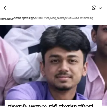
12
ಸನಾತನ ಪ್ರಭಾತ ಕನ್ನಡ
ನಲಬಾಡಿ (ಅಸ್ಸಾಂ) ದಲ್ಲಿ ಮುಸಲ್ಮಾನರಿಂದ ಹಿಂದೂ ಯುವಕನ ಹತ್ಯೆ!
Home
/
News
/
/
ನಲಬಾಡಿ (ಅಸ್ಸಾಂ) ದಲ್ಲಿ ಮುಸಲ್ಮಾನರಿಂದ