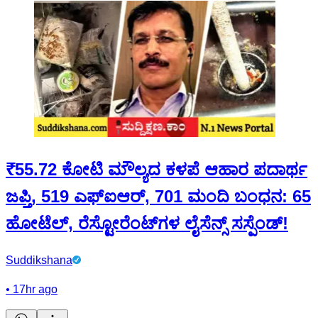
₹55.72 ಕೋಟಿ ಮೌಲ್ಯದ ಕಳಪೆ ಆಹಾರ ಪದಾರ್ಥ
ಜಪ್ತಿ, 519 ಎಫ್‌ಐಆರ್, 701 ಮಂದಿ ಬಂಧನ: 65
ಹೋಟೆಲ್, ರೆಸ್ಟೋರೆಂಟ್‌ಗಳ ಲೈಸೆನ್ಸ್ ಸಸ್ಪೆಂಡ್!
Suddikshana
•
17hr ago