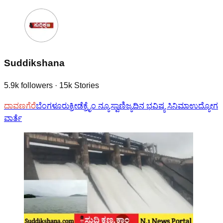
Suddikshana
5.9k
followers
·
15k
Stories
ದಾವಣಗೆರೆ
ಬೆಂಗಳೂರು
ಕ್ರೀಡೆ
ಕ್ರೈಂ ನ್ಯೂಸ್
ವಾಣಿಜ್ಯ
ದಿನ ಭವಿಷ್ಯ
ಸಿನಿಮಾ
ಉದ್ಯೋಗ
ವಾರ್ತೆ