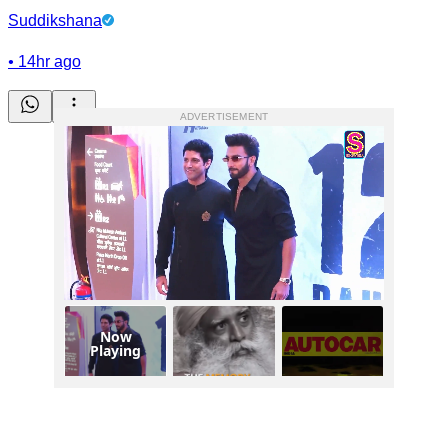
Suddikshana
•
14hr ago
ADVERTISEMENT
Now
Playing