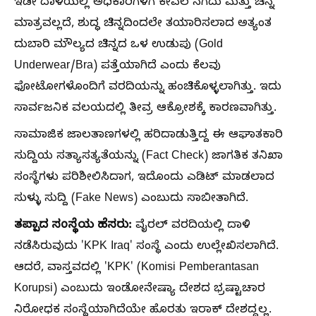
ಇಡೀ ದಾಳಿಯಲ್ಲಿ ಅಧಿಕಾರಿಗಳಿಗೆ ಕೇವಲ ನಗದು ಮತ್ತು ಚಿನ್ನ
ಮಾತ್ರವಲ್ಲದೆ, ಶುದ್ಧ ಚಿನ್ನದಿಂದಲೇ ತಯಾರಿಸಲಾದ ಅತ್ಯಂತ
ದುಬಾರಿ ಮೌಲ್ಯದ ಚಿನ್ನದ ಒಳ ಉಡುಪು (Gold
Underwear/Bra) ಪತ್ತೆಯಾಗಿದೆ ಎಂದು ಕೆಲವು
ಫೋಟೋಗಳೊಂದಿಗೆ ವರದಿಯನ್ನು ಹಂಚಿಕೊಳ್ಳಲಾಗಿತ್ತು. ಇದು
ಸಾರ್ವಜನಿಕ ವಲಯದಲ್ಲಿ ತೀವ್ರ ಆಕ್ರೋಶಕ್ಕೆ ಕಾರಣವಾಗಿತ್ತು.
ಸಾಮಾಜಿಕ ಜಾಲತಾಣಗಳಲ್ಲಿ ಹರಿದಾಡುತ್ತಿದ್ದ ಈ ಆಘಾತಕಾರಿ
ಸುದ್ದಿಯ ಸತ್ಯಾಸತ್ಯತೆಯನ್ನು (Fact Check) ಜಾಗತಿಕ ತನಿಖಾ
ಸಂಸ್ಥೆಗಳು ಪರಿಶೀಲಿಸಿದಾಗ, ಇದೊಂದು ಎಡಿಟ್ ಮಾಡಲಾದ
ಸುಳ್ಳು ಸುದ್ದಿ (Fake News) ಎಂಬುದು ಸಾಬೀತಾಗಿದೆ.
ತಪ್ಪಾದ ಸಂಸ್ಥೆಯ ಹೆಸರು:
ವೈರಲ್ ವರದಿಯಲ್ಲಿ ದಾಳಿ
ನಡೆಸಿರುವುದು 'KPK Iraq' ಸಂಸ್ಥೆ ಎಂದು ಉಲ್ಲೇಖಿಸಲಾಗಿದೆ.
ಆದರೆ, ವಾಸ್ತವದಲ್ಲಿ 'KPK' (Komisi Pemberantasan
Korupsi) ಎಂಬುದು ಇಂಡೋನೇಷ್ಯಾ ದೇಶದ ಭ್ರಷ್ಟಾಚಾರ
ನಿರೋಧಕ ಸಂಸ್ಥೆಯಾಗಿದೆಯೇ ಹೊರತು ಇರಾಕ್ ದೇಶದ್ದಲ್ಲ.