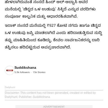
ಹೇಳಲಾಗಿರುವಂತೆ ಸಂಸದೆ ಹಿಂದ್ ಅಲ್-ಅಬ್ಬಾಸಿ ಅವರ
ಮನೆಯಲ್ಲಿ 'ಚಿನ್ನದ ಒಳ ಉಡುಪು' ಸಿಕ್ಕಿದೆ ಎನ್ನುವ ವರದಿಗಳು
ಸಂಪೂರ್ಣ ಕಾಲ್ಪನಿಕ ಮತ್ತು ಆಧಾರರಹಿತವಾಗಿವೆ.
ಇರಾಕ್ ಸಂಸದೆ ಮನೆಯಲ್ಲಿ ₹927 ಕೋಟಿ ನಗದು ಹಾಗೂ ಚಿನ್ನದ
ಒಳ ಉಡುಪು ಜಪ್ತಿ ಮಾಡಲಾಗಿದೆ ಎಂದು ಹರಿದಾಡುತ್ತಿರುವ ಸುದ್ದಿ
ತಪ್ಪು ಮಾಹಿತಿಯಿಂದ ಕೂಡಿದ್ದು, ಕೇವಲ ಸಾರ್ವಜನಿಕರನ್ನು ದಾರಿ
ತಪ್ಪಿಸಲು ಹರಿಬಿಟ್ಟಿರುವ ಅಪಪ್ರಚಾರವಾಗಿದೆ.
Suddikshana
5.9k
followers
15k
Stories
Dailyhunt
Disclaimer
: This content has not been generated, created or edited by
Dailyhunt. Publisher: Suddikshana
ADVERTISEMENT