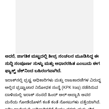
ಆದರೆ, ಜಾಗತಿಕ ಮಟ್ಟದಲ್ಲಿ ತೀವ್ರ ಸಂಚಲನ ಮೂಡಿಸಿದ್ದ ಈ
ಸುದ್ದಿ ಸಂಪೂರ್ಣ ಸುಳ್ಳು ಮತ್ತು ಆಧಾರರಹಿತ ಎಂಬುದು ಈಗ
ಫ್ಯಾಕ್ಟ್ ಚೆಕ್‌ನಿಂದ ಬಹಿರಂಗವಾಗಿದೆ.
ಇರಾಕ್‌ನಲ್ಲಿ ಭ್ರಷ್ಟ ಅಧಿಕಾರಿಗಳು ಮತ್ತು ರಾಜಕಾರಣಿಗಳ ವಿರುದ್ಧ
ಅಲ್ಲಿನ ಭ್ರಷ್ಟಾಚಾರ ನಿರೋಧಕ ಸಂಸ್ಥೆ (KPK Iraq) ನಡೆಸಿರುವ
ದಾಳಿಯಲ್ಲಿ ಇರಾಕ್ ಸಂಸದೆ ಹಿಂದ್ ಅಲ್-ಅಬ್ಬಾಸಿ ಅವರ
ಮನೆಯ ಗೋಡೆಯೊಳಗೆ ಕಂತೆ ಕಂತೆ ನೋಟುಗಳು ಪತ್ತೆಯಾಗಿವೆ.