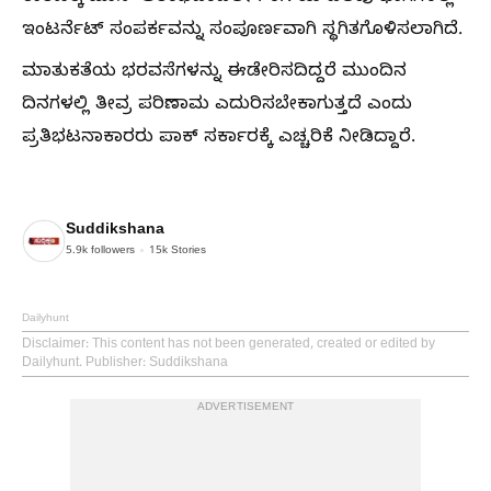
ಇಂಟರ್ನೆಟ್ ಸಂಪರ್ಕವನ್ನು ಸಂಪೂರ್ಣವಾಗಿ ಸ್ಥಗಿತಗೊಳಿಸಲಾಗಿದೆ.
ಮಾತುಕತೆಯ ಭರವಸೆಗಳನ್ನು ಈಡೇರಿಸದಿದ್ದರೆ ಮುಂದಿನ
ದಿನಗಳಲ್ಲಿ ತೀವ್ರ ಪರಿಣಾಮ ಎದುರಿಸಬೇಕಾಗುತ್ತದೆ ಎಂದು
ಪ್ರತಿಭಟನಾಕಾರರು ಪಾಕ್ ಸರ್ಕಾರಕ್ಕೆ ಎಚ್ಚರಿಕೆ ನೀಡಿದ್ದಾರೆ.
Suddikshana
5.9k
followers
15k
Stories
Dailyhunt
Disclaimer
: This content has not been generated, created or edited by
Dailyhunt. Publisher: Suddikshana
ADVERTISEMENT