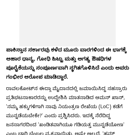
ಪಾಕಿಸ್ತಾನ ಸರ್ಕಾರವು ಕಳೆದ ಮೂರು ವಾರಗಳಿಂದ ಈ ಭಾಗಕ್ಕೆ
ಆಹಾರ ಧಾನ್ಯ, ಗೋಧಿ ಹಿಟ್ಟು ಮತ್ತು ಅಗತ್ಯ ಔಷಧಿಗಳ
ಪೂರೈಕೆಯನ್ನು ಸಂಪೂರ್ಣವಾಗಿ ಸ್ಥಗಿತಗೊಳಿಸಿದೆ ಎಂದು ಅವರು
ಗಂಭೀರ ಆರೋಪ ಮಾಡಿದ್ದಾರೆ.
ರಾವಲಕೋಟ್‌ನ ಈದ್ಗಾ ಮೈದಾನದಲ್ಲಿ ಜಮಾಯಿಸಿದ್ದ ಸಹಸ್ರಾರು
ಪ್ರತಿಭಟನಾಕಾರರನ್ನು ಉದ್ದೇಶಿಸಿ ಮಾತನಾಡಿದ ಅಮನ್ ಖಾನ್,
'ನಮ್ಮ ಹಕ್ಕುಗಳಿಗಾಗಿ ನಾವು ನಿಯಂತ್ರಣ ರೇಖೆಯ (LoC) ಕಡೆಗೆ
ಮುನ್ನಡೆಯಬೇಕೇ?' ಎಂದು ಪ್ರಶ್ನಿಸಿದರು. ಇದಕ್ಕೆ ನೆರೆದಿದ್ದ
ಜನಸಾಗರದಿಂದ 'ಖಂಡಿತವಾಗಿಯೂ ಗಡಿಯತ್ತ ಮುನ್ನಡೆಯೋಣ'
ಎಂಬ ಭಾರಿ ಬೆಂಬಲ ವ್ಯಕ್ತವಾಯಿತು. ಅಷ್ಟೇ ಅಲ್ಲದೆ, 'ಹಮ್