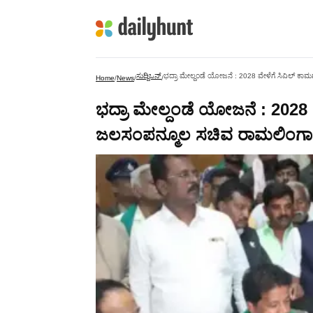
ಸುದ್ದಿಒನ್
ಭದ್ರಾ ಮೇಲ್ದಂಡೆ ಯೋಜನೆ : 2028 ವೇಳೆಗೆ ಸಿವಿಲ್ ಕಾಮ
Home
/
News
/
/
ಭದ್ರಾ ಮೇಲ್ದಂಡೆ ಯೋಜನೆ : 2028 
ಜಲಸಂಪನ್ಮೂಲ ಸಚಿವ ರಾಮಲಿಂಗಾರೆಡ್