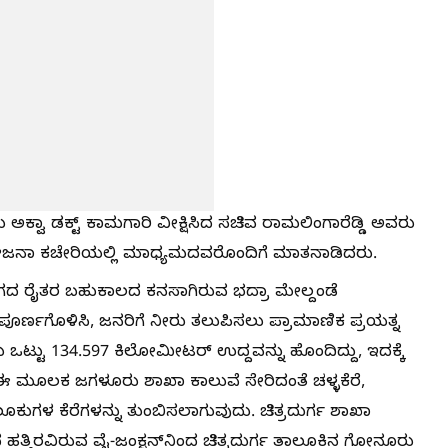
ಕ್ವಾ ಡಕ್ಟ್ ಕಾಮಗಾರಿ ವೀಕ್ಷಿಸಿದ ಸಚಿವ ರಾಮಲಿಂಗಾರೆಡ್ಡಿ ಅವರು
ಯೋಜನಾ ಕಚೇರಿಯಲ್ಲಿ ಮಾಧ್ಯಮದವರೊಂದಿಗೆ ಮಾತನಾಡಿದರು.
ಭಾಗದ ರೈತರ ಬಹುಕಾಲದ ಕನಸಾಗಿರುವ ಭದ್ರಾ ಮೇಲ್ದಂಡೆ
ರ್ಣಗೊಳಿಸಿ, ಜನರಿಗೆ ನೀರು ತಲುಪಿಸಲು ಪ್ರಾಮಾಣಿಕ ಪ್ರಯತ್ನ
ಒಟ್ಟು 134.597 ಕಿಲೋಮೀಟರ್ ಉದ್ದವನ್ನು ಹೊಂದಿದ್ದು, ಇದಕ್ಕೆ
. ಈ ಮೂಲಕ ಜಗಳೂರು ಶಾಖಾ ಕಾಲುವೆ ಸೇರಿದಂತೆ ಚಳ್ಳಕೆರೆ,
ಕುಗಳ ಕೆರೆಗಳನ್ನು ತುಂಬಿಸಲಾಗುವುದು. ಚಿತ್ರದುರ್ಗ ಶಾಖಾ
ತ್ತಿರವಿರುವ ವೈ-ಜಂಕ್ಷನ್‌ನಿಂದ ಚಿತ್ರದುರ್ಗ ತಾಲೂಕಿನ ಗೋನೂರು