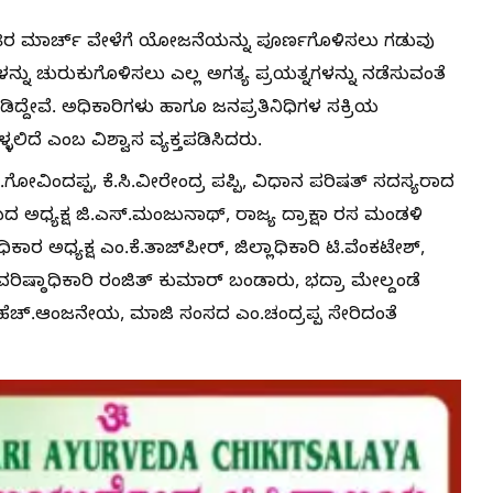
28ರ ಮಾರ್ಚ್ ವೇಳೆಗೆ ಯೋಜನೆಯನ್ನು ಪೂರ್ಣಗೊಳಿಸಲು ಗಡುವು
ಳನ್ನು ಚುರುಕುಗೊಳಿಸಲು ಎಲ್ಲ ಅಗತ್ಯ ಪ್ರಯತ್ನಗಳನ್ನು ನಡೆಸುವಂತೆ
ದ್ದೇವೆ. ಅಧಿಕಾರಿಗಳು ಹಾಗೂ ಜನಪ್ರತಿನಿಧಿಗಳ ಸಕ್ರಿಯ
ಲಿದೆ ಎಂಬ ವಿಶ್ವಾಸ ವ್ಯಕ್ತಪಡಿಸಿದರು.
ಗೋವಿಂದಪ್ಪ, ಕೆ.ಸಿ.ವೀರೇಂದ್ರ ಪಪ್ಪಿ, ವಿಧಾನ ಪರಿಷತ್ ಸದಸ್ಯರಾದ
ದ ಅಧ್ಯಕ್ಷ ಜಿ.ಎಸ್.ಮಂಜುನಾಥ್, ರಾಜ್ಯ ದ್ರಾಕ್ಷಾ ರಸ ಮಂಡಳಿ
ಕಾರ ಅಧ್ಯಕ್ಷ ಎಂ.ಕೆ.ತಾಜ್‌ಪೀರ್, ಜಿಲ್ಲಾಧಿಕಾರಿ ಟಿ.ವೆಂಕಟೇಶ್,
ವರಿಷ್ಠಾಧಿಕಾರಿ ರಂಜಿತ್ ಕುಮಾರ್ ಬಂಡಾರು, ಭದ್ರಾ ಮೇಲ್ದಂಡೆ
ಹೆಚ್.ಆಂಜನೇಯ, ಮಾಜಿ ಸಂಸದ ಎಂ.ಚಂದ್ರಪ್ಪ ಸೇರಿದಂತೆ