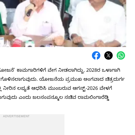
ಯೋಜನೆ' ಕಾಮಗಾರಿಗಳಿಗೆ ವೇಗ ನೀಡಲಾಗಿದ್ದು, 2028ರ ಒಳಾಗಾಗಿ
ರ್ಣಗೊಳಿಸಲಾಗುವುದು. ಯೋಜನೆಯ ಪ್ರಮುಖ ಅಂಗವಾದ ಚಿತ್ರದುರ್ಗ
ಿ ನೀರಿನ ಲಭ್ಯತೆ ಆಧರಿಸಿ ಮುಂಬರುವ ಆಗಸ್ಟ್-2026 ವೇಳಗೆ
ಲಾಗುವುದು ಎಂದು ಜಲಸಂಪನ್ಮೂಲ ಸಚಿವ ರಾಮಲಿಂಗಾರೆಡ್ಡಿ
ADVERTISEMENT