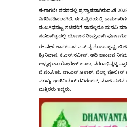
ವಿವರಿಸಿದರು.
ಈಗಾಗಲೇ ಸದನದಲ್ಲಿ ಪ್ರಸ್ತಾಪವಾಗಿರುವಂತೆ 20
ನಿಗದಿಪಡಿಸಲಾಗಿದೆ. ಈ ಹಿನ್ನೆಲೆಯಲ್ಲಿ ಕಾಮಗಾರಿಗ
ಸಂಬAಧಪಟ್ಟ ಸಚಿವರಿಗೆ ನಾವೆಲ್ಲರೂ ಮನವಿ ಮಾಡಿ
ಸಹಭಾಗಿತ್ವದಲ್ಲಿ ಯೋಜನೆ ಶೀಘ್ರವಾಗಿ ಪೂರ್ಣಗೊಳ್ಳ
ಈ ವೇಳೆ ಶಾಸಕರಾದ ಎನ್.ವೈ.ಗೋಪಾಕೃಷ್ಣ, ಬಿ.ಜಿ.
ಶ್ರೀನಿವಾಸ, ಕೆ.ಎಸ್.ನವೀನ್, ಆದಿ ಜಾಂಬವ ನಿಗಮ
ಅಧ್ಯಕ್ಷ ಡಾ.ಯೋಗೇಶ್ ಬಾಬು, ನಗರಾಭಿವೃದ್ಧಿ ಪ್ರಾಧಿ
ಜಿ.ಪಂ.ಸಿಇಓ ಡಾ.ಎಸ್.ಆಕಾಶ್, ಜಿಲ್ಲಾ ಪೊಲೀಸ್ 
ಮುಖ್ಯ ಇಂಜಿನಿಯರ್ ರವಿಶಂಕರ್, ಮಾಜಿ ಸಚಿವ 
ಮತ್ತಿರರು ಇದ್ದರು.