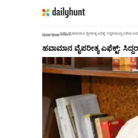
ಸುದ್ದಿಒನ್
ಹವಾಮಾನ ವೈಪರೀತ್ಯ ಎಫೆಕ್ಟ್: ಸಿದ್ದರಾಮಯ್ಯ ವಿಶೇಷ ವಿಮಾ
Home
/
News
/
/
ಹವಾಮಾನ ವೈಪರೀತ್ಯ ಎಫೆಕ್ಟ್: ಸಿದ್