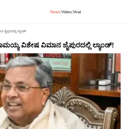
|
|
News
Video
Viral
ನ ಜೈಪುರದಲ್ಲಿ ಲ್ಯಾಂಡ್!
ದರಾಮಯ್ಯ ವಿಶೇಷ ವಿಮಾನ ಜೈಪುರದಲ್ಲಿ ಲ್ಯಾಂಡ್!