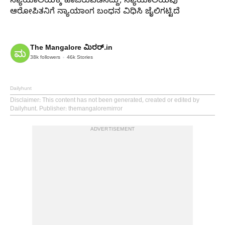
ನ್ಯಾಯಾಲಯಕ್ಕೆ ಹಾಜರುಪಡಿಸಿದ್ದು, ನ್ಯಾಯಾಲಯವು
ಆರೋಪಿತನಿಗೆ ನ್ಯಾಯಾಂಗ ಬಂಧನ ವಿಧಿಸಿ ಜೈಲಿಗಟ್ಟಿದೆ
The Mangalore ಮಿರರ್.in
38k
followers
46k
Stories
Dailyhunt
Disclaimer
: This content has not been generated, created or edited by
Dailyhunt. Publisher: themangaloremirror
ADVERTISEMENT