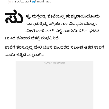
ಉದಯವಾಣಿ
1 month ago
ಸು
ಳ್ಯ
: ದುಗ್ಗಲಡ್ಕ ಪೇಟೆಯಲ್ಲಿ ಹುಚ್ಚುನಾಯಿಯೊಂದು
ಸುತ್ತಾಡುತ್ತಿದ್ದು ಪ್ರೌಢಶಾಲಾ ವಿದ್ಯಾರ್ಥಿಯೊಬ್ಬನ
ಮೇಲೆ ದಾಳಿ ನಡೆಸಿ ಕಚ್ಚಿ ಗಾಯಗೊಳಿಸಿದ ಘಟನೆ
ಜು.4ರ ಶನಿವಾರ ಬೆಳಗ್ಗೆ ಸಂಭವಿಸಿದೆ.
ಶಾಲೆಗೆ ತೆರಳುತ್ತಿದ್ದ ವೇಳೆ ಭಜನ ಮಂದಿರದ ಸಮೀಪ ಆತನ ಕಾಲಿಗೆ
ನಾಯಿ ಕಚ್ಚಿದೆ ಎನ್ನಲಾಗಿದೆ.
ADVERTISEMENT