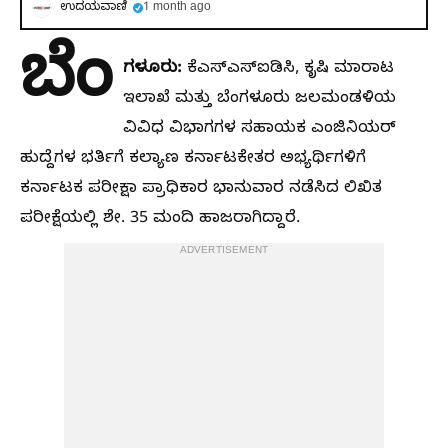
ಉದಯವಾಣಿ
1 month ago
ಬೆಂ
ಗಳೂರು:
ಕೆಎಸ್‌ಎಸ್‌ಐಡಿಸಿ, ಕೃಷಿ ಮಾರಾಟ
ಇಲಾಖೆ ಮತ್ತು ಬೆಂಗಳೂರು ಜಲಮಂಡಳಿಯ
ವಿವಿಧ ವಿಭಾಗಗಳ ಸಹಾಯಕ ಎಂಜಿನಿಯರ್
ಹುದ್ದೆಗಳ ಭರ್ತಿಗೆ ಕಲ್ಯಾಣ ಕರ್ನಾಟಕೇತರ ಅಭ್ಯರ್ಥಿಗಳಿಗೆ
ಕರ್ನಾಟಕ ಪರೀಕ್ಷಾ ಪ್ರಾಧಿಕಾರ ಭಾನುವಾರ ನಡೆಸಿದ ಲಿಖಿತ
ಪರೀಕ್ಷೆಯಲ್ಲಿ ಶೇ. 35 ಮಂದಿ ಹಾಜರಾಗಿದ್ದಾರೆ.
ADVERTISEMENT