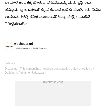
ಈ ವೇಳೆ ಕಂದಕಕ್ಕೆ ಬೀಳುವ ಘಟನೆಯನ್ನು ಮರುಸೃಷ್ಟಿಸಲು
ಡಮ್ಮಿಯನ್ನು ಬಳಸಲಾಗಿತ್ತು.ಪ್ರಕರಣದ ಕುರಿತು ಪೊಲೀಸರು ವಿವಿಧ
ಆಯಾಮಗಳಲ್ಲಿ ತನಿಖೆ ಮುಂದುವರಿಸಿದ್ದು, ಹೆಚ್ಚಿನ ಮಾಹಿತಿ
ನಿರೀಕ್ಷಿಸಲಾಗಿದೆ.
ಉದಯವಾಣಿ
1.4M
followers
341k
Stories
Dailyhunt
Disclaimer
: This content has not been generated, created or edited by
Dailyhunt. Publisher: Udayavani
ADVERTISEMENT