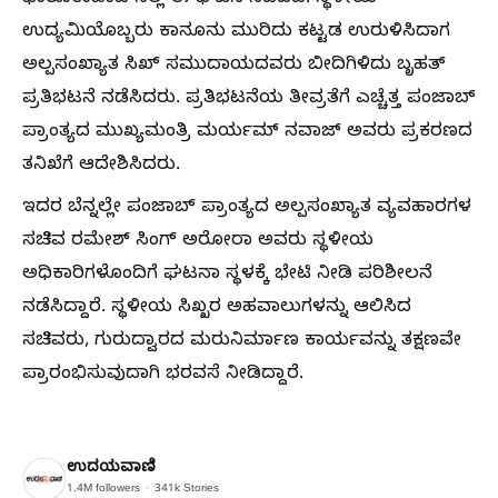
ಉದ್ಯಮಿಯೊಬ್ಬರು ಕಾನೂನು ಮುರಿದು ಕಟ್ಟಡ ಉರುಳಿಸಿದಾಗ
ಅಲ್ಪಸಂಖ್ಯಾತ ಸಿಖ್ ಸಮುದಾಯದವರು ಬೀದಿಗಿಳಿದು ಬೃಹತ್
ಪ್ರತಿಭಟನೆ ನಡೆಸಿದರು. ಪ್ರತಿಭಟನೆಯ ತೀವ್ರತೆಗೆ ಎಚ್ಚೆತ್ತ ಪಂಜಾಬ್
ಪ್ರಾಂತ್ಯದ ಮುಖ್ಯಮಂತ್ರಿ ಮರ್ಯಮ್ ನವಾಜ್ ಅವರು ಪ್ರಕರಣದ
ತನಿಖೆಗೆ ಆದೇಶಿಸಿದರು.
ಇದರ ಬೆನ್ನಲ್ಲೇ ಪಂಜಾಬ್ ಪ್ರಾಂತ್ಯದ ಅಲ್ಪಸಂಖ್ಯಾತ ವ್ಯವಹಾರಗಳ
ಸಚಿವ ರಮೇಶ್ ಸಿಂಗ್ ಅರೋರಾ ಅವರು ಸ್ಥಳೀಯ
ಅಧಿಕಾರಿಗಳೊಂದಿಗೆ ಘಟನಾ ಸ್ಥಳಕ್ಕೆ ಭೇಟಿ ನೀಡಿ ಪರಿಶೀಲನೆ
ನಡೆಸಿದ್ದಾರೆ. ಸ್ಥಳೀಯ ಸಿಖ್ಖರ ಅಹವಾಲುಗಳನ್ನು ಆಲಿಸಿದ
ಸಚಿವರು, ಗುರುದ್ವಾರದ ಮರುನಿರ್ಮಾಣ ಕಾರ್ಯವನ್ನು ತಕ್ಷಣವೇ
ಪ್ರಾರಂಭಿಸುವುದಾಗಿ ಭರವಸೆ ನೀಡಿದ್ದಾರೆ.
ಉದಯವಾಣಿ
1.4M
followers
341k
Stories