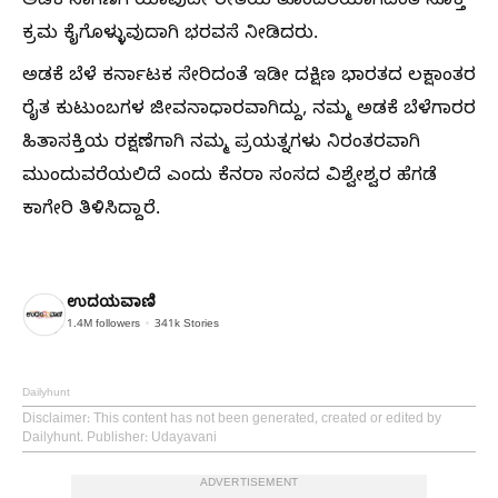
ಅಡಕೆ ಸಾಗಣೆಗೆ ಯಾವುದೇ ರೀತಿಯ ತೊಂದರೆಯಾಗದಂತೆ ಸೂಕ್ತ
ಕ್ರಮ ಕೈಗೊಳ್ಳುವುದಾಗಿ ಭರವಸೆ ನೀಡಿದರು.
​ಅಡಕೆ ಬೆಳೆ ಕರ್ನಾಟಕ ಸೇರಿದಂತೆ ಇಡೀ ದಕ್ಷಿಣ ಭಾರತದ ಲಕ್ಷಾಂತರ
ರೈತ ಕುಟುಂಬಗಳ ಜೀವನಾಧಾರವಾಗಿದ್ದು, ನಮ್ಮ ಅಡಕೆ ಬೆಳೆಗಾರರ
ಹಿತಾಸಕ್ತಿಯ ರಕ್ಷಣೆಗಾಗಿ ನಮ್ಮ ಪ್ರಯತ್ನಗಳು ನಿರಂತರವಾಗಿ
ಮುಂದುವರೆಯಲಿದೆ ಎಂದು ಕೆನರಾ ಸಂಸದ ವಿಶ್ವೇಶ್ವರ ಹೆಗಡೆ
ಕಾಗೇರಿ ತಿಳಿಸಿದ್ದಾರೆ.
ಉದಯವಾಣಿ
1.4M
followers
341k
Stories
Dailyhunt
Disclaimer
: This content has not been generated, created or edited by
Dailyhunt. Publisher: Udayavani
ADVERTISEMENT