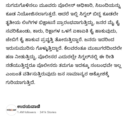
ಸುಗಮಗೊಳಿಸಲು ಮೂವರು ಪೊಲೀಸ್‌ ಅಧಿಕಾರಿ, ಸಿಬಂದಿಯನ್ನು
ಕೂಡ ನಿಯೋಜಿಸಲಾಗುತ್ತದೆ. ಆದರೆ ಇಲ್ಲಿ ಸಿಗ್ನಲ್‌ ಬಿದ್ದ ಕೂಡಲೇ
ತೃತೀಯ ಲಿಂಗಿಗಳ ಭಿಕ್ಷಾಟನೆ ಪ್ರಾರಂಭವಾಗುತ್ತಿದ್ದು, ಜನರ ಮೈ ಕೈ
ಸವರಿಕೊಂಡು, ಕಾರು, ರಿಕ್ಷಾಗಳ ಒಳಗೆ ಏಕಾಏಕಿ ಕೈ ಹಾಕುವುದು,
ಜೇಬಿಗೆ ಕೈ ಹಾಕುವ ಪ್ರವೃತ್ತಿ ತೋರುತ್ತಿದ್ದಾರೆ. ಜನರು ಇದರಿಂದ
ಇರುಸುಮುರಿಸು ಗೊಳ್ಳುತ್ತಿದ್ದಾರೆ. ಕೆಲವರಂತೂ ಮುಜುಗರದಿಂದಲೇ
ಹಣ ನೀಡುತ್ತಿದ್ದು, ಪೊಲೀಸರ ಎದುರಲ್ಲೇ ಸಿಗ್ನಲ್‌ನಲ್ಲಿ ಈ ರೀತಿ
ನಡೆಯುತ್ತಿದ್ದರೂ ಪೊಲೀಸರು ತಮಗೂ ಇದಕ್ಕೂ ಸಂಬಂಧವೇ ಇಲ್ಲ
ಎಂಬಂತೆ ವರ್ತಿಸುತ್ತಿರುವುದು ಜನ ಸಾಮಾನ್ಯರ ಆಕ್ರೋಶಕ್ಕೆ
ಗುರಿಯಾಗುತ್ತಿದೆ.
ಉದಯವಾಣಿ
1.4M
followers
341k
Stories