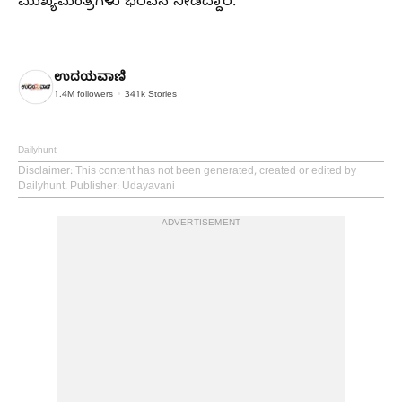
ಮುಖ್ಯಮಂತ್ರಿಗಳು ಭರವಸೆ ನೀಡಿದ್ದಾರೆ.
ಉದಯವಾಣಿ
1.4M
followers
341k
Stories
Dailyhunt
Disclaimer
: This content has not been generated, created or edited by
Dailyhunt. Publisher: Udayavani
ADVERTISEMENT