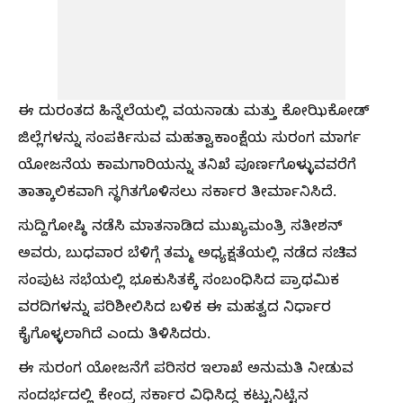
ಈ ದುರಂತದ ಹಿನ್ನೆಲೆಯಲ್ಲಿ ವಯನಾಡು ಮತ್ತು ಕೋಝಿಕೋಡ್
ಜಿಲ್ಲೆಗಳನ್ನು ಸಂಪರ್ಕಿಸುವ ಮಹತ್ವಾಕಾಂಕ್ಷೆಯ ಸುರಂಗ ಮಾರ್ಗ
ಯೋಜನೆಯ ಕಾಮಗಾರಿಯನ್ನು ತನಿಖೆ ಪೂರ್ಣಗೊಳ್ಳುವವರೆಗೆ
ತಾತ್ಕಾಲಿಕವಾಗಿ ಸ್ಥಗಿತಗೊಳಿಸಲು ಸರ್ಕಾರ ತೀರ್ಮಾನಿಸಿದೆ.
ಸುದ್ದಿಗೋಷ್ಠಿ ನಡೆಸಿ ಮಾತನಾಡಿದ ಮುಖ್ಯಮಂತ್ರಿ ಸತೀಶನ್
ಅವರು, ಬುಧವಾರ ಬೆಳಿಗ್ಗೆ ತಮ್ಮ ಅಧ್ಯಕ್ಷತೆಯಲ್ಲಿ ನಡೆದ ಸಚಿವ
ಸಂಪುಟ ಸಭೆಯಲ್ಲಿ ಭೂಕುಸಿತಕ್ಕೆ ಸಂಬಂಧಿಸಿದ ಪ್ರಾಥಮಿಕ
ವರದಿಗಳನ್ನು ಪರಿಶೀಲಿಸಿದ ಬಳಿಕ ಈ ಮಹತ್ವದ ನಿರ್ಧಾರ
ಕೈಗೊಳ್ಳಲಾಗಿದೆ ಎಂದು ತಿಳಿಸಿದರು.
ಈ ಸುರಂಗ ಯೋಜನೆಗೆ ಪರಿಸರ ಇಲಾಖೆ ಅನುಮತಿ ನೀಡುವ
ಸಂದರ್ಭದಲ್ಲಿ ಕೇಂದ್ರ ಸರ್ಕಾರ ವಿಧಿಸಿದ್ದ ಕಟ್ಟುನಿಟ್ಟಿನ