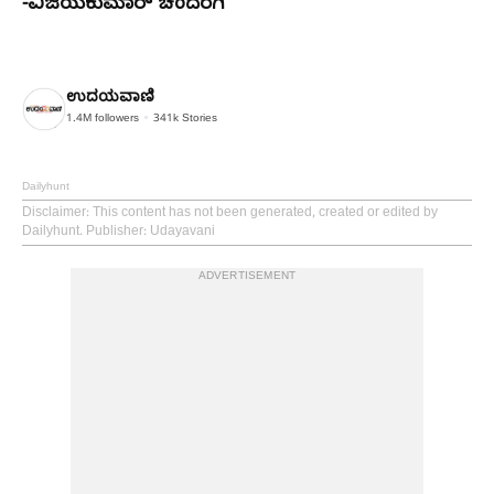
-ವಿಜಯಕುಮಾರ್ ಚಂದರಗಿ
ಉದಯವಾಣಿ
1.4M
followers
341k
Stories
Dailyhunt
Disclaimer
: This content has not been generated, created or edited by
Dailyhunt. Publisher: Udayavani
ADVERTISEMENT