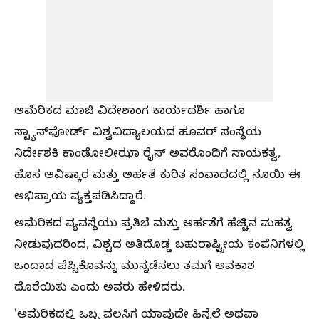
ಅಮೆರಿಕದ ಮಾಜಿ ವಿದೇಶಾಂಗ ಕಾರ್ಯದರ್ಶಿ ಹಾಗೂ
ಸ್ಟ್ಯಾನ್‌ಫೋರ್ಡ್ ವಿಶ್ವವಿದ್ಯಾಲಯದ ಹೂವರ್ ಸಂಸ್ಥೆಯ
ನಿರ್ದೇಶಕಿ ಕಾಂಡೋಲೀಝಾ ರೈಸ್ ಅವರೊಂದಿಗೆ ನಾಯಕತ್ವ,
ಹೊಸ ಆವಿಷ್ಕಾರ ಮತ್ತು ಅರ್ಹತೆ ಕುರಿತ ಸಂವಾದದಲ್ಲಿ ನೂಯಿ ಈ
ಅಭಿಪ್ರಾಯ ವ್ಯಕ್ತಪಡಿಸಿದ್ದಾರೆ.
ಅಮೆರಿಕದ ವ್ಯವಸ್ಥೆಯು ಪ್ರತಿಭೆ ಮತ್ತು ಅರ್ಹತೆಗೆ ಹೆಚ್ಚಿನ ಮಹತ್ವ
ನೀಡುವುದರಿಂದ, ವಿಶ್ವದ ಅತಿದೊಡ್ಡ ಬಹುರಾಷ್ಟ್ರೀಯ ಕಂಪೆನಿಗಳಲ್ಲಿ
ಒಂದಾದ ಪೆಪ್ಸಿಕೊವನ್ನು ಮುನ್ನಡೆಸಲು ತಮಗೆ ಅವಕಾಶ
ದೊರೆಯಿತು ಎಂದು ಅವರು ಹೇಳಿದರು.
'ಅಮೆರಿಕದಲ್ಲಿ ಒಬ್ಬ ವಲಸಿಗ ಯಾವುದೇ ಹಿನ್ನೆಲೆ ಅಥವಾ