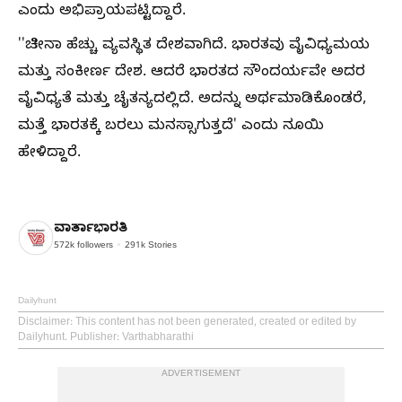
ಎಂದು ಅಭಿಪ್ರಾಯಪಟ್ಟಿದ್ದಾರೆ.
''ಚೀನಾ ಹೆಚ್ಚು ವ್ಯವಸ್ಥಿತ ದೇಶವಾಗಿದೆ. ಭಾರತವು ವೈವಿಧ್ಯಮಯ
ಮತ್ತು ಸಂಕೀರ್ಣ ದೇಶ. ಆದರೆ ಭಾರತದ ಸೌಂದರ್ಯವೇ ಅದರ
ವೈವಿಧ್ಯತೆ ಮತ್ತು ಚೈತನ್ಯದಲ್ಲಿದೆ. ಅದನ್ನು ಅರ್ಥಮಾಡಿಕೊಂಡರೆ,
ಮತ್ತೆ ಭಾರತಕ್ಕೆ ಬರಲು ಮನಸ್ಸಾಗುತ್ತದೆ' ಎಂದು ನೂಯಿ
ಹೇಳಿದ್ದಾರೆ.
ವಾರ್ತಾಭಾರತಿ
572k
followers
291k
Stories
Dailyhunt
Disclaimer
: This content has not been generated, created or edited by
Dailyhunt. Publisher: Varthabharathi
ADVERTISEMENT