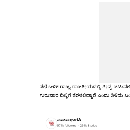
ಸಭೆ ಬಳಿಕ ರಾಜ್ಯ ರಾಜಕೀಯದಲ್ಲಿ ತೀವ್ರ ಚಟುವಟ
ಗುರುವಾರ ದಿಲ್ಲಿಗೆ ತೆರಳಲಿದ್ದಾರೆ ಎಂದು ತಿಳಿದು ಬಂ
ವಾರ್ತಾಭಾರತಿ
571k
followers
291k
Stories