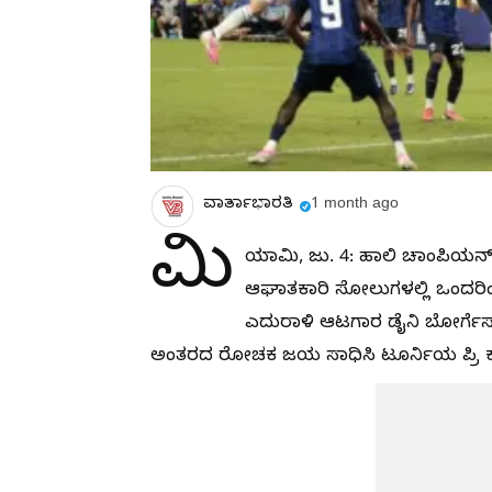
ವಾರ್ತಾಭಾರತಿ
1 month ago
ಮಿ
ಯಾಮಿ, ಜು. 4: ಹಾಲಿ ಚಾಂಪಿಯನ್ 
ಆಘಾತಕಾರಿ ಸೋಲುಗಳಲ್ಲಿ ಒಂದರಿಂದ ಕ
ಎದುರಾಳಿ ಆಟಗಾರ ಡೈನಿ ಬೋರ್ಗೆಸ್ 
ಅಂತರದ ರೋಚಕ ಜಯ ಸಾಧಿಸಿ ಟೂರ್ನಿಯ ಪ್ರಿ ಕ್ವಾರ್