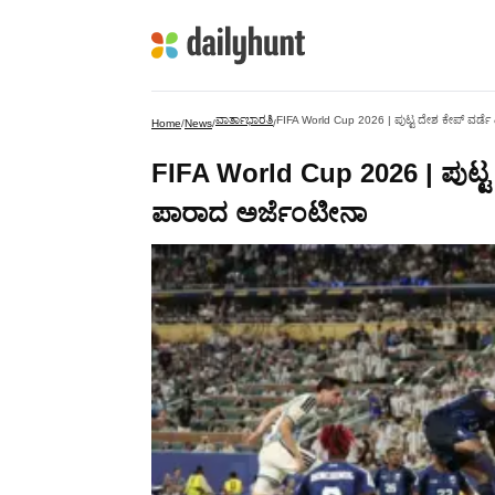
ವಾರ್ತಾಭಾರತಿ
FIFA World Cup 2026 | ಪುಟ್ಟ ದೇಶ ಕೇಪ್ ವರ್ಡ
Home
/
News
/
/
FIFA World Cup 2026 | ಪುಟ್ಟ
ಪಾರಾದ ಅರ್ಜೆಂಟೀನಾ