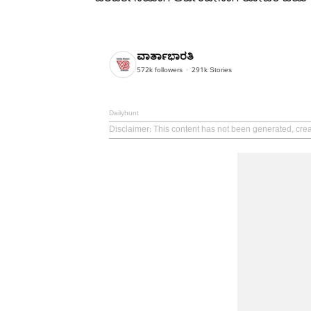
ವಾರ್ತಾಭಾರತಿ
572k
followers
291k
Stories
Dailyhunt
Disclaimer
: This content has not been generated, crea