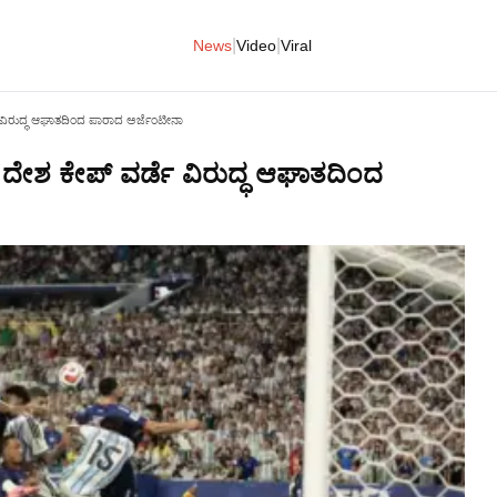
|
|
News
Video
Viral
ೆ ವಿರುದ್ಧ ಆಘಾತದಿಂದ ಪಾರಾದ ಅರ್ಜೆಂಟೀನಾ
 ದೇಶ ಕೇಪ್ ವರ್ಡೆ ವಿರುದ್ಧ ಆಘಾತದಿಂದ