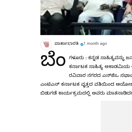
ವಾರ್ತಾಭಾರತಿ
1 month ago
ಬೆಂ
ಗಳೂರು : ಕನ್ನಡ ಸಾಹಿತ್ಯವನ್ನು
ಕರ್ನಾಟಕ ಸಾಹಿತ್ಯ ಅಕಾಡಮಿಯ ಅಧ್
ರವಿವಾರ ನಗರದ ಎನ್‍ಜಿಒ ಸಭಾಂ
ಎಂಟಿಎಸ್ ಕರ್ನಾಟಕ ವೃತ್ತದ ವತಿಯಿಂದ ಆಯೋಜಿಸಿ
ಬಿಡುಗಡೆ ಕಾರ್ಯಕ್ರಮದಲ್ಲಿ ಅವರು ಮಾತನಾಡಿದ