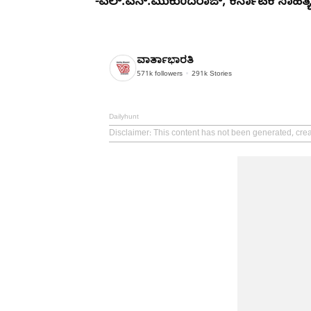
-ಎಲ್.ಎನ್.ಮುಕುಂದರಾಜ್, ಕರ್ನಾಟಕ ಸಾಹಿತ್
ವಾರ್ತಾಭಾರತಿ
571k
followers
291k
Stories
Dailyhunt
Disclaimer
: This content has not been generated, crea