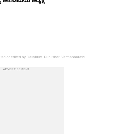
ಯ ಅಕಾಡಮಿಯ ಅಧ್ಯಕ್ಷ
ted or edited by Dailyhunt. Publisher: Varthabharathi
ADVERTISEMENT