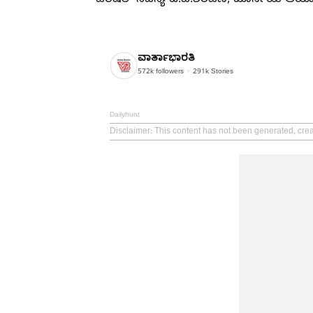
ಪರಿಷತ್ ಸದಸ್ಯ ಟಿ.ಎ.ಶರವಣ, ಟೂರ್ನಿಯ ಆಯೋಜಕ
ವಾರ್ತಾಭಾರತಿ
572k
followers
291k
Stories
Dailyhunt
Disclaimer
: This content has not been generated, crea