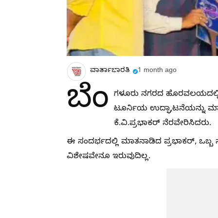
ವಾರ್ತಾಭಾರತಿ
1 month ago
ಬೆಂ
ಗಳೂರು ನಗರದ ಹೊರವಲಯದಲ್ಲಿರುವ ಕಿ
ಟೂರ್ನಿಯ ಉದ್ಘಾಟನೆಯನ್ನು ಮ
ಕೆ.ವಿ.ಪ್ರಭಾಕರ್ ನೆರವೇರಿಸಿದರು.
ಈ ಸಂದರ್ಭದಲ್ಲಿ ಮಾತನಾಡಿದ ಪ್ರಭಾಕರ್, ಒಬ್ಬ
ವಿಶೇಷವೇನೂ ಇರುವುದಿಲ್ಲ.