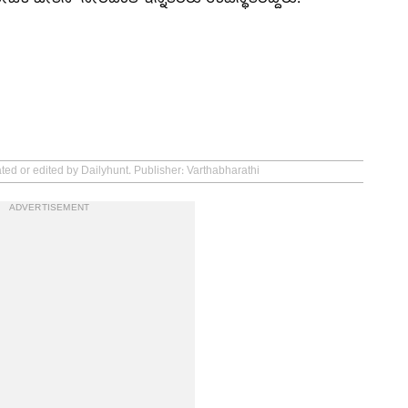
 ಚೇತನ್ ಸೇರಿದಂತೆ ಇನ್ನಿತರರು ಉಪಸ್ಥಿತರಿದ್ದರು.
ted or edited by Dailyhunt. Publisher: Varthabharathi
ADVERTISEMENT