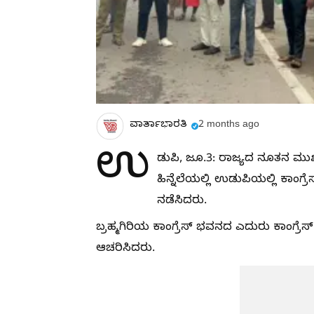
ವಾರ್ತಾಭಾರತಿ
2 months ago
ಉ
ಡುಪಿ, ಜೂ.3: ರಾಜ್ಯದ ನೂತನ ಮುಖ್
ಹಿನ್ನೆಲೆಯಲ್ಲಿ ಉಡುಪಿಯಲ್ಲಿ ಕಾಂ
ನಡೆಸಿದರು.
ಬ್ರಹ್ಮಗಿರಿಯ ಕಾಂಗ್ರೆಸ್ ಭವನದ ಎದುರು ಕಾಂಗ್
ಆಚರಿಸಿದರು.