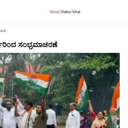
|
|
News
Video
Viral
ಾಚರಣೆ
ರ್ತರಿಂದ ಸಂಭ್ರಮಾಚರಣೆ