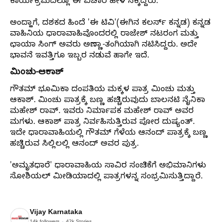
ಕಾರ್ಯಕ್ರಮದಲ್ಲೂ ಈ ವಿಚಾರ ಹೇಳಿ ನಕ್ಕಿದ್ದರು.
ಅಂದ್ಹಾಗೆ, ದಶಕದ ಹಿಂದೆ 'ಈ ಟಿವಿ'(ಈಗಿನ ಕಲರ್ಸ್ ಕನ್ನಡ) ಕನ್ನಡ
ವಾಹಿನಿಯ ಧಾರಾವಾಹಿವೊಂದರಲ್ಲಿ ರಾಜೇಶ್‌ ನಟರಂಗ ಮತ್ತು
ಛಾಯಾ ಸಿಂಗ್‌ ಅವರು ಅಣ್ಣಾ-ತಂಗಿಯಾಗಿ ನಟಿಸಿದ್ದರು. ಅದೇ
ಭಾವನೆ ಇವತ್ತಿಗೂ ಇಬ್ಬರ ನಡುವೆ ಹಾಗೇ ಇದೆ.
ಮಿಂಚು-ಆಕಾಶ್
ಗೌತಮ್‌ ಭೂಮಿಕಾ ದಂಪತಿಯ ಮಕ್ಕಳ ಪಾತ್ರ ಮಿಂಚು ಮತ್ತು
ಆಕಾಶ್‌. ಮಿಂಚು ಪಾತ್ರಕ್ಕೆ ಬಣ್ಣ ಹಚ್ಚಿರುವುದು ಬಾಲನಟಿ ನೈನಿಕಾ
ಮಹೇಶ್ ರಾವ್. ಇವರು ನಿರ್ಮಾಪಕ ಮಹೇಶ್‌ ರಾವ್‌ ಅವರ
ಮಗಳು. ಆಕಾಶ್‌ ಪಾತ್ರ ನಿರ್ವಹಿಸುತ್ತಿರುವ ಪೋರ ದುಷ್ಯಂತ್‌.
ಇದೇ ಧಾರಾವಾಹಿಯಲ್ಲಿ ಗೌತಮ್‌ ಗೆಳೆಯ ಆನಂದ್‌ ಪಾತ್ರಕ್ಕೆ ಬಣ್ಣ
ಹಚ್ಚಿರುವ ಸಿಲ್ಲಿಲಲ್ಲಿ ಆನಂದ್‌ ಅವರ ಪುತ್ರ.
'ಅಮೃತಧಾರೆ' ಧಾರಾವಾಹಿಯ ಸಾವಿರ ಸಂಚಿಕೆಗೆ ಅಭಿಮಾನಿಗಳು
ಸೋಶಿಯಲ್‌ ಮೀಡಿಯಾದಲ್ಲಿ ಪಾತ್ರಗಳನ್ನ ಸಂಭ್ರಮಿಸುತ್ತಿದ್ದಾರೆ.
Vijay Karnataka