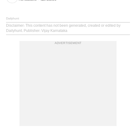
14k
followers
42k
Stories
Dailyhunt
Disclaimer
: This content has not been generated, created or edited by
Dailyhunt. Publisher: Vijay Karnataka
ADVERTISEMENT