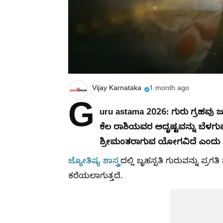
Vijay Karnataka
1 month ago
G
uru astama 2026: ಗುರು ಗ್ರಹವು ಜು
ಕೆಲ ರಾಶಿಯವರ ಅದೃಷ್ಟವನ್ನು ಬೆಳಗ
ಶ್ರೀಮಂತರಾಗುವ ಯೋಗವಿದೆ ಎಂದು ತಿ
ಜ್ಯೋತಿಷ್ಯ ಶಾಸ್ತ್ರ
ದಲ್ಲಿ ಬೃಹಸ್ಪತಿ ಗುರುವನ್ನು ಪ್ರಗ
ಕರೆಯಲಾಗುತ್ತದೆ.