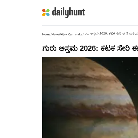
ಗುರು ಅಸ್ತಮ 2026: ಕಟಕ ಸೇರಿ ಈ 5 ರಾಶಿ
Home
/
News
/
Vijay Karnataka
/
ಗುರು ಅಸ್ತಮ 2026: ಕಟಕ ಸೇರಿ 