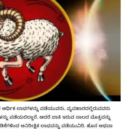
ರ್ಥಿಕ ಲಾಭಗಳನ್ನು ಪಡೆಯುವರು. ವ್ಯವಹಾರದಲ್ಲಿರುವವರು
ನು ಪಡೆಯಲಿದ್ದಾರೆ. ಆದರೆ ಬಾಕಿ ಇರುವ ಸಾಲದ ಮೊತ್ತವನ್ನು
ಿಕೆಗಳಿಂದ ಅನಿರೀಕ್ಷಿತ ಲಾಭವನ್ನು ಪಡೆಯುವಿರಿ. ಹೊಸ ಅಥವಾ