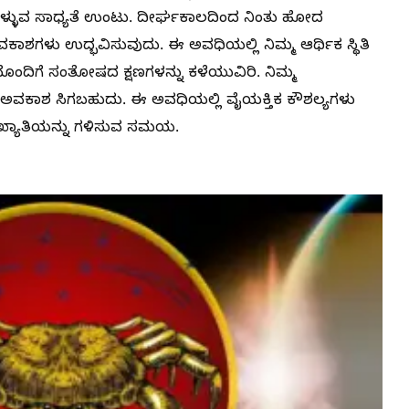
ಳ್ಳುವ ಸಾಧ್ಯತೆ ಉಂಟು. ದೀರ್ಘಕಾಲದಿಂದ ನಿಂತು ಹೋದ
ಕಾಶಗಳು ಉದ್ಭವಿಸುವುದು. ಈ ಅವಧಿಯಲ್ಲಿ ನಿಮ್ಮ ಆರ್ಥಿಕ ಸ್ಥಿತಿ
ಯೊಂದಿಗೆ ಸಂತೋಷದ ಕ್ಷಣಗಳನ್ನು ಕಳೆಯುವಿರಿ. ನಿಮ್ಮ
ಗಲು ಅವಕಾಶ ಸಿಗಬಹುದು. ಈ ಅವಧಿಯಲ್ಲಿ ವೈಯಕ್ತಿಕ ಕೌಶಲ್ಯಗಳು
ತು ಖ್ಯಾತಿಯನ್ನು ಗಳಿಸುವ ಸಮಯ.