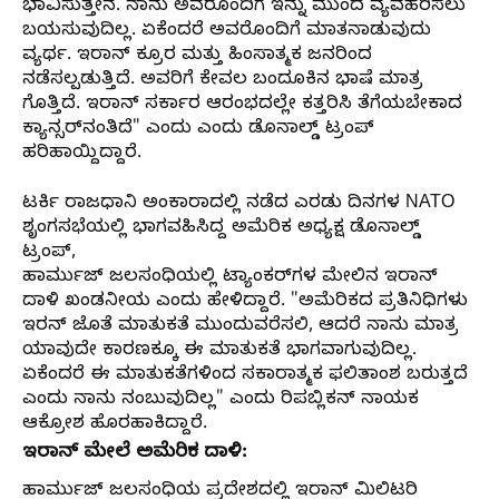
ಭಾವಿಸುತ್ತೇನೆ. ನಾನು ಅವರೊಂದಿಗೆ ಇನ್ನು ಮುಂದೆ ವ್ಯವಹರಿಸಲು
ಬಯಸುವುದಿಲ್ಲ. ಏಕೆಂದರೆ ಅವರೊಂದಿಗೆ ಮಾತನಾಡುವುದು
ವ್ಯರ್ಥ. ಇರಾನ್‌ ಕ್ರೂರ ಮತ್ತು ಹಿಂಸಾತ್ಮಕ ಜನರಿಂದ
ನಡೆಸಲ್ಪಡುತ್ತಿದೆ. ಅವರಿಗೆ ಕೇವಲ ಬಂದೂಕಿನ ಭಾಷೆ ಮಾತ್ರ
ಗೊತ್ತಿದೆ. ಇರಾನ್ ಸರ್ಕಾರ ಆರಂಭದಲ್ಲೇ ಕತ್ತರಿಸಿ ತೆಗೆಯಬೇಕಾದ
ಕ್ಯಾನ್ಸರ್‌ನಂತಿದೆ" ಎಂದು ಎಂದು ಡೊನಾಲ್ಡ್‌ ಟ್ರಂಪ್‌
ಹರಿಹಾಯ್ದಿದ್ದಾರೆ.
ಟರ್ಕಿ ರಾಜಧಾನಿ ಅಂಕಾರಾದಲ್ಲಿ ನಡೆದ ಎರಡು ದಿನಗಳ NATO
ಶೃಂಗಸಭೆಯಲ್ಲಿ ಭಾಗವಹಿಸಿದ್ದ ಅಮೆರಿಕ ಅಧ್ಯಕ್ಷ ಡೊನಾಲ್ಡ್‌
ಟ್ರಂಪ್‌,
ಹಾರ್ಮುಜ್ ಜಲಸಂಧಿಯಲ್ಲಿ ಟ್ಯಾಂಕರ್‌ಗಳ ಮೇಲಿನ ಇರಾನ್‌
ದಾಳಿ ಖಂಡನೀಯ ಎಂದು ಹೇಳಿದ್ದಾರೆ. "ಅಮೆರಿಕದ ಪ್ರತಿನಿಧಿಗಳು
ಇರನ್‌ ಜೊತೆ ಮಾತುಕತೆ ಮುಂದುವರೆಸಲಿ, ಆದರೆ ನಾನು ಮಾತ್ರ
ಯಾವುದೇ ಕಾರಣಕ್ಕೂ ಈ ಮಾತುಕತೆ ಭಾಗವಾಗುವುದಿಲ್ಲ.
ಏಕೆಂದರೆ ಈ ಮಾತುಕತೆಗಳಿಂದ ಸಕಾರಾತ್ಮಕ ಫಲಿತಾಂಶ ಬರುತ್ತದೆ
ಎಂದು ನಾನು ನಂಬುವುದಿಲ್ಲ" ಎಂದು ರಿಪಬ್ಲಿಕನ್‌ ನಾಯಕ
ಆಕ್ರೋಶ ಹೊರಹಾಕಿದ್ದಾರೆ.
ಇರಾನ್ ಮೇಲೆ ಅಮೆರಿಕ ದಾಳಿ:
ಹಾರ್ಮುಜ್ ಜಲಸಂಧಿಯ ಪ್ರದೇಶದಲ್ಲಿ ಇರಾನ್‌ ಮಿಲಿಟರಿ