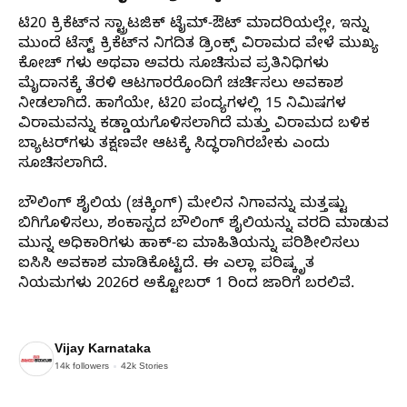
ಟಿ20 ಕ್ರಿಕೆಟ್‌ನ ಸ್ಟ್ರಾಟಜಿಕ್ ಟೈಮ್-ಔಟ್ ಮಾದರಿಯಲ್ಲೇ, ಇನ್ನು
ಮುಂದೆ ಟೆಸ್ಟ್ ಕ್ರಿಕೆಟ್‌ನ ನಿಗದಿತ ಡ್ರಿಂಕ್ಸ್ ವಿರಾಮದ ವೇಳೆ ಮುಖ್ಯ
ಕೋಚ್ ಗಳು ಅಥವಾ ಅವರು ಸೂಚಿಸುವ ಪ್ರತಿನಿಧಿಗಳು
ಮೈದಾನಕ್ಕೆ ತೆರಳಿ ಆಟಗಾರರೊಂದಿಗೆ ಚರ್ಚಿಸಲು ಅವಕಾಶ
ನೀಡಲಾಗಿದೆ. ಹಾಗೆಯೇ, ಟಿ20 ಪಂದ್ಯಗಳಲ್ಲಿ 15 ನಿಮಿಷಗಳ
ವಿರಾಮವನ್ನು ಕಡ್ಡಾಯಗೊಳಿಸಲಾಗಿದೆ ಮತ್ತು ವಿರಾಮದ ಬಳಿಕ
ಬ್ಯಾಟರ್‌ಗಳು ತಕ್ಷಣವೇ ಆಟಕ್ಕೆ ಸಿದ್ಧರಾಗಿರಬೇಕು ಎಂದು
ಸೂಚಿಸಲಾಗಿದೆ.
ಬೌಲಿಂಗ್ ಶೈಲಿಯ (ಚಕ್ಕಿಂಗ್) ಮೇಲಿನ ನಿಗಾವನ್ನು ಮತ್ತಷ್ಟು
ಬಿಗಿಗೊಳಿಸಲು, ಶಂಕಾಸ್ಪದ ಬೌಲಿಂಗ್ ಶೈಲಿಯನ್ನು ವರದಿ ಮಾಡುವ
ಮುನ್ನ ಅಧಿಕಾರಿಗಳು ಹಾಕ್-ಐ ಮಾಹಿತಿಯನ್ನು ಪರಿಶೀಲಿಸಲು
ಐಸಿಸಿ ಅವಕಾಶ ಮಾಡಿಕೊಟ್ಟಿದೆ. ಈ ಎಲ್ಲಾ ಪರಿಷ್ಕೃತ
ನಿಯಮಗಳು 2026ರ ಅಕ್ಟೋಬರ್ 1 ರಿಂದ ಜಾರಿಗೆ ಬರಲಿವೆ.
Vijay Karnataka
14k
followers
42k
Stories