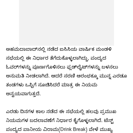
ಅಹಮದಾಬಾದ್‌ನಲ್ಲಿ ನಡೆದ ಐಸಿಸಿಯ ವಾರ್ಷಿಕ ಮಂಡಳಿ
ಸಭೆಯಲ್ಲಿ ಈ ನಿರ್ಧಾರ ತೆಗೆದುಕೊಳ್ಳಲಾಗಿದ್ದು, ಪಂದ್ಯದ
ಓವರ್‌ಗಳನ್ನು ಪೂರ್ಣಗೊಳಿಸಲು ಫ್ಲಡ್‌ಲೈಟ್‌ಗಳನ್ನು ಬಳಸಲು
ಅನುಮತಿ ನೀಡಲಾಗಿದೆ. ಆದರೆ ಸರಣಿ ಆರಂಭಕ್ಕೂ ಮುನ್ನ ಎರಡೂ
ತಂಡಗಳು ಒಪ್ಪಿಗೆ ಸೂಚಿಸಿದರೆ ಮಾತ್ರ ಈ ನಿಯಮ
ಅನ್ವಯವಾಗುತ್ತದೆ.
ಎರಡು ದಿನಗಳ ಕಾಲ ನಡೆದ ಈ ಸಭೆಯಲ್ಲಿ ಹಲವು ಪ್ರಮುಖ
ನಿಯಮಗಳ ಬದಲಾವಣೆಗೆ ನಿರ್ಧಾರ ಕೈಗೊಳ್ಳಲಾಗಿದೆ. ಟೆಸ್ಟ್
ಪಂದ್ಯದ ಪಾನೀಯ ವಿರಾಮ(Drink Break) ವೇಳೆ ಮುಖ್ಯ