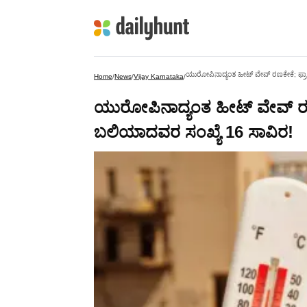
ಯುರೋಪಿನಾದ್ಯಂತ ಹೀಟ್‌ ವೇವ್‌ ರಣಕೇಕೆ; ಫ್ರಾ
Home
/
News
/
Vijay Karnataka
/
ಯುರೋಪಿನಾದ್ಯಂತ ಹೀಟ್‌ ವೇವ್‌ ರಣಕೇ
ಬಲಿಯಾದವರ ಸಂಖ್ಯೆ 16 ಸಾವಿರ!