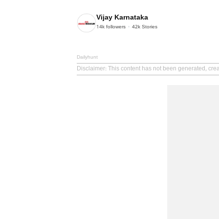
Vijay Karnataka
14k
followers
42k
Stories
Dailyhunt
Disclaimer
: This content has not been generated, crea