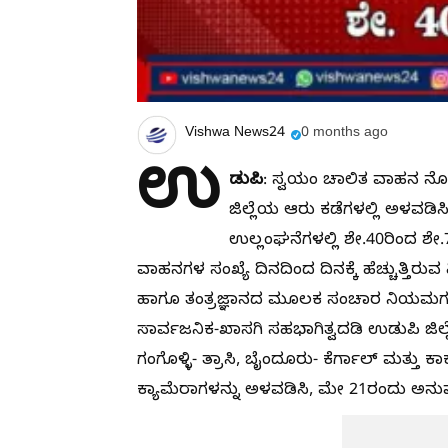
Vishwa News24
0 months ago
ಉ
ಡುಪಿ
: ಸ್ವಯಂ ಚಾಲಿತ ವಾಹನ ನೋಂ
ಜಿಲ್ಲೆಯ ಆರು ಕಡೆಗಳಲ್ಲಿ ಅಳವಡಿ
ಉಲ್ಲಂಘನೆಗಳಲ್ಲಿ ಶೇ.40ರಿಂದ ಶೇ.
ವಾಹನಗಳ ಸಂಖ್ಯೆ ದಿನದಿಂದ ದಿನಕ್ಕೆ ಹೆಚ್ಚುತ್ತಿರ
ಹಾಗೂ ತಂತ್ರಜ್ಞಾನದ ಮೂಲಕ ಸಂಚಾರ ನಿಯಮಗಳ 
ಸಾರ್ವಜನಿಕ-ಖಾಸಗಿ ಸಹಭಾಗಿತ್ವದಡಿ ಉಡುಪಿ ಜಿಲ್ಲೆ
ಗಂಗೊಳ್ಳಿ- ತ್ರಾಸಿ, ಬೈಂದೂರು- ಕೆರ್ಗಾಲ್ ಮತ್ತು 
ಕ್ಯಾಮೆರಾಗಳನ್ನು ಅಳವಡಿಸಿ, ಮೇ 21ರಂದು ಅನುಷ