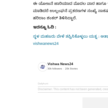
ಈ ಯೋಜನೆ ಜಾರಿಯಾದ ಮೊದಲ ವಾರ ಹಾಗೂ ಇತ
ಮಾಡಿದರೆ ಉಲ್ಲಂಘನೆ ಪ್ರಕರಣಗಳ ಸಂಖ್ಯೆ ಸಾಕಷ್
ಹರಿರಾಂ ಶಂಕರ್ ತಿಳಿಸಿದ್ದಾರೆ.
ಇದನ್ನೂ ಓದಿ :
ಸ್ಥಳ ಮಹಜರು ವೇಳೆ ತಪ್ಪಿಸಿಕೊಳ್ಳಲು ಯತ್ನ : ಅತ್
vishwanews24
Vishwa News24
30k
followers
20k
Stories
Dailyhunt
Disclaimer
: This content has not been generated, cre