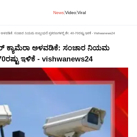
|
|
News
Video
Viral
ರಾ ಅಳವಡಿಕೆ: ಸಂಚಾರ ನಿಯಮ ಉಲ್ಲಂಘನೆ ಪ್ರಕರಣಗಳಲ್ಲಿ ಶೇ. 40-70ರಷ್ಟು ಇಳಿಕೆ - Vishwanews24
ಆರ್ ಕ್ಯಾಮೆರಾ ಅಳವಡಿಕೆ: ಸಂಚಾರ ನಿಯಮ
-70ರಷ್ಟು ಇಳಿಕೆ - vishwanews24