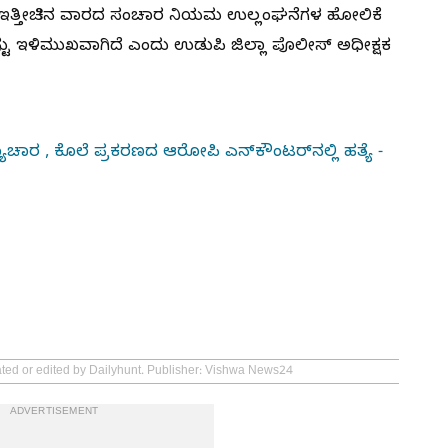
್ತೀಚಿನ ವಾರದ ಸಂಚಾರ ನಿಯಮ ಉಲ್ಲಂಘನೆಗಳ ಹೋಲಿಕೆ
ಟು ಇಳಿಮುಖವಾಗಿದೆ ಎಂದು ಉಡುಪಿ ಜಿಲ್ಲಾ ಪೊಲೀಸ್ ಅಧೀಕ್ಷಕ
ಯಾಚಾರ , ಕೊಲೆ ಪ್ರಕರಣದ ಆರೋಪಿ ಎನ್‌ಕೌಂಟರ್‌ನಲ್ಲಿ ಹತ್ಯೆ -
ated or edited by Dailyhunt. Publisher: Vishwa News24
ADVERTISEMENT