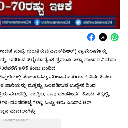
ದಣಿ ಸಂಖ್ಯೆ ಗುರುತಿಸುವ(ಎಎನ್‌ಪಿಆರ್) ಕ್ಯಾಮೆರಾಗಳನ್ನು
ಸಿದ್ದು, ಇದರಿಂದ ಜಿಲ್ಲೆಯಾದ್ಯಂತ ಪ್ರಮುಖ ಎಲ್ಲಾ ಸಂಚಾರ ನಿಯಮ
70ರವರೆಗೆ ಇಳಿಕೆ ಕಂಡು ಬಂದಿದೆ.
ುವ ಹಿನ್ನೆಲೆಯಲ್ಲಿ ಸಂಚಾರವನ್ನು ಪರಿಣಾಮಕಾರಿಯಾಗಿ ನಿರ್ವ ಹಿಸಲು
ಜಾರಿಯನ್ನು ಮತ್ತಷ್ಟು ಬಲಪಡಿಸುವ ಉದ್ದೇಶ ದಿಂದ
ಯ ಪಡುಬಿದ್ರಿ- ಉಚ್ಚಿಲ, ಕಾಪು-ದಂಡತೀರ್ಥ, ಕೋಟ- ತೆಕ್ಕಟ್ಟೆ,
ಕಾರ್ಕಳ- ದೂಪದಕಟ್ಟೆಗಳಲ್ಲಿ ಒಟ್ಟು ಆರು ಎಎನ್‌ಪಿಆರ್
್ಠಾನ ಮಾಡಲಾಗಿತ್ತು.
ADVERTISEMENT