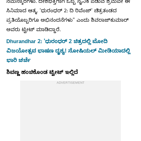
ನಮಸ್ಕಾರಗಳು. ದೇಶಭಕ್ತಿಗಾಗಿ ಒಬ್ಬ ಸೈನಿಕ ಪಡುವ ಶ್ರಮವೇ ಈ
ಸಿನಿಮಾದ ಆತ್ಮ.‌ 'ಧುರಂಧರ್ 2: ದಿ ರಿವೆಂಜ್' ಚಿತ್ರತಂಡದ
ಪ್ರತಿಯೊಬ್ಬರಿಗೂ ಅಭಿನಂದನೆಗಳು" ಎಂದು ಶಿವರಾಜ್‌ಕುಮಾರ್‌
ಅವರು ಟ್ವೀಟ್‌ ಮಾಡಿದ್ದಾರೆ.
Dhurandhar 2: 'ಧುರಂಧರ್‌ 2 ಚಿತ್ರದಲ್ಲಿ ಮೋದಿ
ವಿಜಯೋತ್ಸವ ಭಾಷಣ ದೃಶ್ಯ! ಸೋಷಿಯಲ್‌ ಮೀಡಿಯಾದಲ್ಲಿ
ಭಾರಿ ಚರ್ಚೆ
ಶಿವಣ್ಣ ಹಂಚಿಕೊಂಡ ಟ್ವೀಟ್‌ ಇಲ್ಲಿದೆ
ADVERTISEMENT