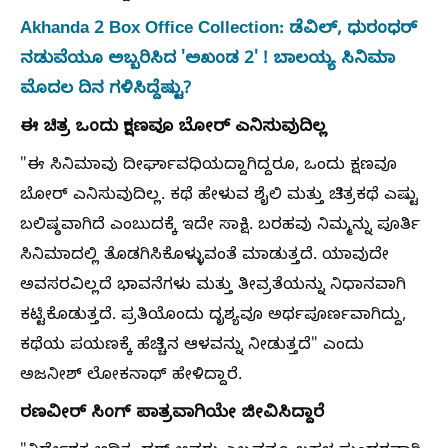
Akhanda 2 Box Office Collection: ಡೆವಿಲ್‌, ಧುರಂಧರ್‌
ನಡುವೆಯೂ ಅಬ್ಬರಿಸಿದ 'ಅಖಂಡ 2' ! ಬಾಲಯ್ಯ ಸಿನಿಮಾ
ಮೊದಲ ದಿನ ಗಳಿಸಿದ್ದೆಷ್ಟು?
ಈ ಚಿತ್ರ ಒಂದು ಕ್ಷಣವೂ ಬೋರ್ ಎನಿಸುವುದಿಲ್ಲ
"ಈ ಸಿನಿಮಾವು ದೀರ್ಘಾವಧಿಯದ್ದಾಗಿದ್ದರೂ, ಒಂದು ಕ್ಷಣವೂ
ಬೋರ್ ಎನಿಸುವುದಿಲ್ಲ. ಕಥೆ ಹೇಳುವ ಶೈಲಿ ಮತ್ತು ಚಿತ್ರಕಥೆ ಎಷ್ಟು
ಬಲಿಷ್ಠವಾಗಿದೆ ಎಂಬುದಕ್ಕೆ ಇದೇ ಸಾಕ್ಷಿ. ಬರಹವು ನಿಮ್ಮನ್ನು ಪೂರ್ತಿ
ಸಿನಿಮಾದಲ್ಲಿ ತೊಡಗಿಸಿಕೊಳ್ಳುವಂತೆ ಮಾಡುತ್ತದೆ. ಯಾವುದೇ
ಅವಸರವಿಲ್ಲದೆ ಭಾವನೆಗಳು ಮತ್ತು ತೀವ್ರತೆಯನ್ನು ನಿಧಾನವಾಗಿ
ಕಟ್ಟಿಕೊಡುತ್ತದೆ. ಪ್ರತಿಯೊಂದು ದೃಶ್ಯವೂ ಅರ್ಥಪೂರ್ಣವಾಗಿದ್ದು,
ಕಥೆಯ ಪಯಣಕ್ಕೆ ಹೆಚ್ಚಿನ ಆಳವನ್ನು ನೀಡುತ್ತದೆ" ಎಂದು
ಅಜನೀಶ್‌ ಲೋಕನಾಥ್‌ ಹೇಳಿದ್ದಾರೆ.
ರಣವೀರ್‌ ಸಿಂಗ್‌ ಪಾತ್ರವಾಗಿಯೇ ಜೀವಿಸಿದ್ದಾರೆ