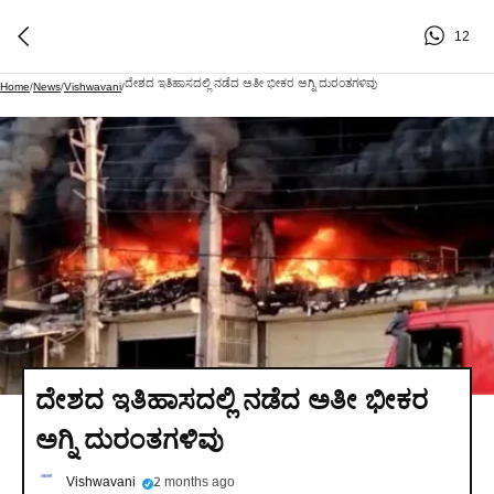
12
ದೇಶದ ಇತಿಹಾಸದಲ್ಲಿ ನಡೆದ ಅತೀ ಭೀಕರ ಅಗ್ನಿ ದುರಂತಗಳಿವು
Home
/
News
/
Vishwavani
/
ದೇಶದ ಇತಿಹಾಸದಲ್ಲಿ ನಡೆದ ಅತೀ ಭೀಕರ
ಅಗ್ನಿ ದುರಂತಗಳಿವು
Vishwavani
2 months ago