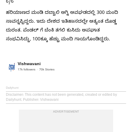
6/6
ಹರಿಯಾಣದ ಮಂಡಿ ದಬ್ವಾಲಿ ಅಗ್ನಿ ಅವಘಡದಲ್ಲಿ 300 ಮಂದಿ
ಸಾವನ್ನಪ್ಪಿದ್ದರು. ಇದು ದೇಶದ ಇತಿಹಾಸದಲ್ಲೇ ಅತ್ಯಂತ ದೊಡ್ಡ
ದುರಂತ. ಪೆಂಡಲ್ ಗೆ ಬೆಂಕಿ ತಗಲಿ ಕುಸಿದು ಅಪಘಾತ
ಸಂಭವಿಸಿದ್ದು, 100ಕ್ಕೂ ಹೆಚ್ಚು ಮಂದಿ ಗಾಯಗೊಂಡಿದ್ದರು.
Vishwavani
17k
followers
70k
Stories
Dailyhunt
Disclaimer
: This content has not been generated, created or edited by
Dailyhunt. Publisher: Vishwavani
ADVERTISEMENT