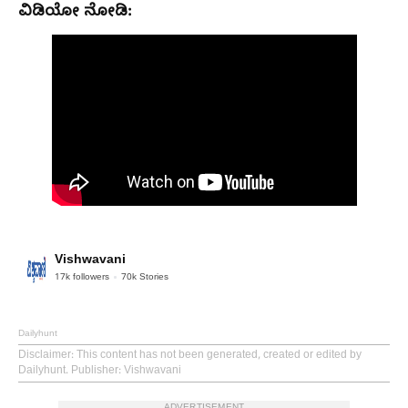
ವಿಡಿಯೋ ನೋಡಿ:
Vishwavani
17k
followers
70k
Stories
Dailyhunt
Disclaimer
: This content has not been generated, created or edited by
Dailyhunt. Publisher: Vishwavani