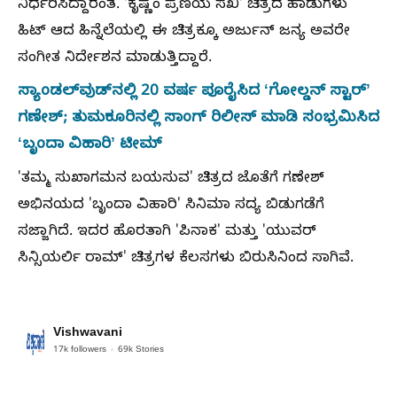
ನಿರ್ಧರಿಸಿದ್ದಾರಂತೆ. 'ಕೃಷ್ಣಂ ಪ್ರಣಯ ಸಖಿ' ಚಿತ್ರದ ಹಾಡುಗಳು
ಹಿಟ್‌ ಆದ ಹಿನ್ನೆಲೆಯಲ್ಲಿ ಈ ಚಿತ್ರಕ್ಕೂ ಅರ್ಜುನ್ ಜನ್ಯ ಅವರೇ
ಸಂಗೀತ ನಿರ್ದೇಶನ ಮಾಡುತ್ತಿದ್ದಾರೆ.
ಸ್ಯಾಂಡಲ್‌ವುಡ್‌ನಲ್ಲಿ 20 ವರ್ಷ ಪೂರೈಸಿದ ʻಗೋಲ್ಡನ್‌ ಸ್ಟಾರ್‌ʼ
ಗಣೇಶ್‌; ತುಮಕೂರಿನಲ್ಲಿ ಸಾಂಗ್‌ ರಿಲೀಸ್‌ ಮಾಡಿ ಸಂಭ್ರಮಿಸಿದ
ʻಬೃಂದಾ ವಿಹಾರಿʼ ಟೀಮ್
'ತಮ್ಮ ಸುಖಾಗಮನ ಬಯಸುವ' ಚಿತ್ರದ ಜೊತೆಗೆ ಗಣೇಶ್
ಅಭಿನಯದ 'ಬೃಂದಾ ವಿಹಾರಿ' ಸಿನಿಮಾ ಸದ್ಯ ಬಿಡುಗಡೆಗೆ
ಸಜ್ಜಾಗಿದೆ. ಇದರ ಹೊರತಾಗಿ 'ಪಿನಾಕ' ಮತ್ತು 'ಯುವರ್
ಸಿನ್ಸಿಯರ್ಲಿ ರಾಮ್' ಚಿತ್ರಗಳ ಕೆಲಸಗಳು ಬಿರುಸಿನಿಂದ ಸಾಗಿವೆ.
Vishwavani
17k
followers
69k
Stories