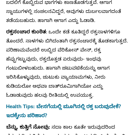
ಬದಲಿಗೆ ಕೊಬ್ಬಿರುವ ಭಾಗಗಳು ಕಾಣತೊಡಗುತ್ತವೆ. ಆಗಾಗ
ಸ್ನಾಯುಗಳಲ್ಲಿ ಸಂಚಲನವಿದ್ದರೆ, ಅವುಗಳು ದುರ್ಬಲವಾಗದಂತೆ
ತಡೆಯಬಹುದು. ಹಾಗಾಗಿ ಆಗಾಗ ಎದ್ದು ಓಡಾಡಿ.
ರಕ್ತಸಂಚಾರ ಕುಂಠಿತ
: ಒಂದೇ ಕಡೆ ಕೂತಿದ್ದರೆ ರಕ್ತನಾಳಗಳಿಗೂ
ತೊಂದರೆ. ನಾಳಗಳು ಬಿಗಿದಂತಾಗಿ ರಕ್ತಸಂಚಾರಕ್ಕೆ ತೊಡಕಾಗುತ್ತದೆ.
ಪರಿಣಾಮವೆಂದರೆ ಉಬ್ಬಿದ ವೆರಿಕೋಸ್‌ ವೇನ್‌, ರಕ್ತ
ಹೆಪ್ಪುಗಟ್ಟುವುದು, ರಕ್ತದೊತ್ತಡ ಏರುವುದು- ಇಂಥವು
ಗಂಟುಬೀಳಬಹುದು. ಹಾಗಾಗಿ ಚಟುವಟಿಕೆಯನ್ನು ಆಗಾಗ
ಇರಿಸಿಕೊಳ್ಳುವುದು, ಚುಟುಕು ವ್ಯಾಯಾಮಗಳು, ನೀರು
ಕುಡಿಯಲೋ ಅಥವಾ ಬಾತ್‌ರೂಮಿಗಾಗಿಯೋ ಎದ್ದು
ಓಡಾಡುವುದು ಹಲವು ರೀತಿಯಲ್ಲಿ ಉಪಯುಕ್ತ.
Health Tips: ಬೇಸಗೆಯಲ್ಲಿ ಮೂಗಿನಲ್ಲಿ ರಕ್ತ ಬರುವುದೇಕೆ?
ಇದಕ್ಕೇನು ಪರಿಹಾರ?
ಬೆನ್ನು, ಕುತ್ತಿಗೆ ನೋವು:
ಸದಾ ಕಾಲ ಕೂತೇ ಇರುವುದರಿಂದ