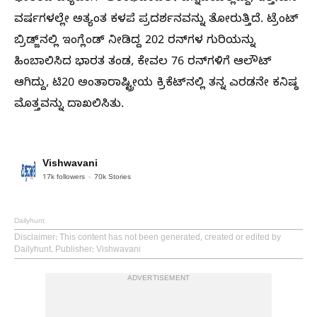
ವರ್ಷಗಳಲ್ಲೇ ಅತ್ಯಂತ ಕಳಪೆ ಪ್ರದರ್ಶನವನ್ನು ತೋರುತ್ತಿದೆ. ಟ್ರೆಂಟ್
ಬ್ರಿಡ್ಜ್‌ನಲ್ಲಿ ಇಂಗ್ಲೆಂಡ್‌ ನೀಡಿದ್ದ 202 ರನ್‌ಗಳ ಗುರಿಯನ್ನು
ಹಿಂಬಾಲಿಸಿದ ಭಾರತ ತಂಡ, ಕೇವಲ 76 ರನ್‌ಗಳಿಗೆ ಆಲೌಟ್
ಆಗಿದ್ದು, ಟಿ20 ಅಂತಾರಾಷ್ಟ್ರೀಯ ಕ್ರಿಕೆಟ್‌ನಲ್ಲಿ ತನ್ನ ಎರಡನೇ ಕನಿಷ್ಠ
ಮೊತ್ತವನ್ನು ದಾಖಲಿಸಿತು.
Vishwavani
17k
followers
70k
Stories
Dailyhunt
Disclaimer
: This content has not been generated, created or edited by
Dailyhunt. Publisher: Vishwavani
ADVERTISEMENT