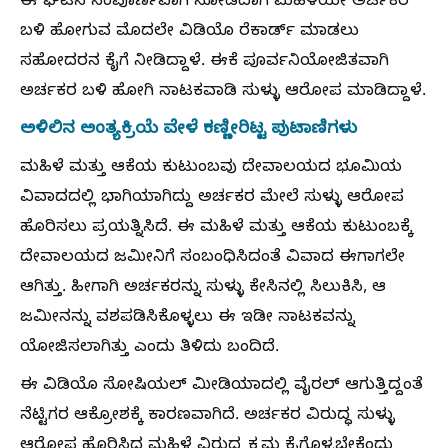
ಈ ಘಟನೆ ಸಂಪೂರ್ಣವಾಗಿ ನೋಡಿದಾಗ ಮಹಿಳೆಯೇ ಅರ್ಚಕರ
ಬಳಿ ಹೋಗುವ ಮೊದಲೇ ವಿಡಿಯೊ ರೆಕಾರ್ಡ್ ಮಾಡಲು
ಸಹೋದರನ ಕೈಗೆ ನೀಡಿದ್ದಾಳೆ. ಈಕೆ ಪೂರ್ವನಿಯೋಜಿತವಾಗಿ
ಅರ್ಚಕರ ಬಳಿ ಹೋಗಿ ನಾಟಕವಾಡಿ ಸುಳ್ಳು ಆರೋಪ ಮಾಡಿದ್ದಾಳೆ.
ಅಳಿಲಿನ ಅಂತ್ಯಕ್ರಿಯೆ ವೇಳೆ ಕಣ್ಣೀರಿಟ್ಟ ಪುಟಾಣಿಗಳು
​ಮಹಿಳೆ ಮತ್ತು ಆಕೆಯ ಕುಟುಂಬವು ದೇವಾಲಯದ ಭೂಮಿಯ
ವಿವಾದದಲ್ಲಿ ಭಾಗಿಯಾಗಿದ್ದು ಅರ್ಚಕರ ಮೇಲೆ ಸುಳ್ಳು ಆರೋಪ
ಹೊರಿಸಲು ಪ್ರಯತ್ನಿಸಿದೆ‌. ಈ ಮಹಿಳೆ ಮತ್ತು ಆಕೆಯ ಕುಟುಂಬಕ್ಕೆ
ದೇವಾಲಯದ ಜಮೀನಿಗೆ ಸಂಬಂಧಿಸಿದಂತೆ ವಿವಾದ ಈಗಾಗಲೇ
ಆಗಿತ್ತು. ಹೀಗಾಗಿ ಅರ್ಚಕರನ್ನು ಸುಳ್ಳು ಕೇಸಿನಲ್ಲಿ ಸಿಲುಕಿಸಿ, ಆ
ಜಮೀನನ್ನು ವಶಪಡಿಸಿಕೊಳ್ಳಲು ಈ ಇಡೀ ನಾಟಕವನ್ನು
ಯೋಜಿಸಲಾಗಿತ್ತು ಎಂದು ತಿಳಿದು ಬಂದಿದೆ.
​ಈ ವಿಡಿಯೊ ಸೋಷಿಯಲ್ ಮೀಡಿಯಾದಲ್ಲಿ ವೈರಲ್ ಆಗುತ್ತಿದ್ದಂತೆ
ನೆಟ್ಟಿಗರ ಆಕ್ರೋಶಕ್ಕೆ ಕಾರಣವಾಗಿದೆ. ಅರ್ಚಕರ ವಿರುದ್ಧ ಸುಳ್ಳು
ಆರೋಪ ಹೊರಿಸಿದ ಮಹಿಳೆ ವಿರುದ್ಧ ಕ್ರಮ ಕೈಗೊಳ್ಳಬೇಕೆಂದು