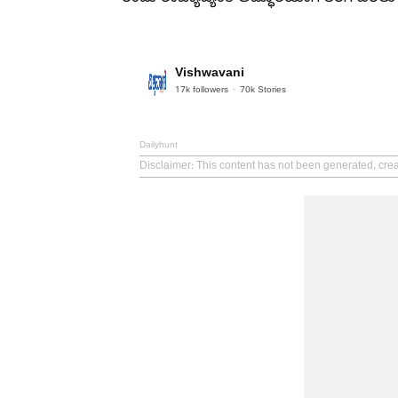
Vishwavani
17k
followers
70k
Stories
Dailyhunt
Disclaimer
: This content has not been generated, cre