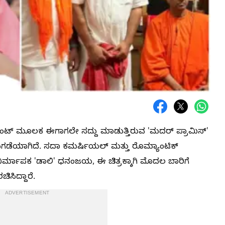
ಕಂಟೆಂಟ್‌ ಮೂಲಕ ಈಗಾಗಲೇ ಸದ್ದು ಮಾಡುತ್ತಿರುವ 'ಮದರ್ ಪ್ರಾಮಿಸ್'
ುಗಡೆಯಾಗಿದೆ. ಸದಾ ಕಮರ್ಷಿಯಲ್ ಮತ್ತು ರೊಮ್ಯಾಂಟಿಕ್
 ನಿರ್ಮಾಪಕ 'ಡಾಲಿ' ಧನಂಜಯ, ಈ ಚಿತ್ರಕ್ಕಾಗಿ ಮೊದಲ ಬಾರಿಗೆ
ಿಸಿದ್ದಾರೆ.
ADVERTISEMENT