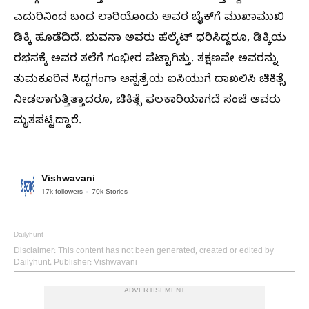
ಎದುರಿನಿಂದ ಬಂದ ಲಾರಿಯೊಂದು ಅವರ ಬೈಕ್‌ಗೆ ಮುಖಾಮುಖಿ
ಡಿಕ್ಕಿ ಹೊಡೆದಿದೆ. ಭುವನಾ ಅವರು ಹೆಲ್ಮೆಟ್ ಧರಿಸಿದ್ದರೂ, ಡಿಕ್ಕಿಯ
ರಭಸಕ್ಕೆ ಅವರ ತಲೆಗೆ ಗಂಭೀರ ಪೆಟ್ಟಾಗಿತ್ತು. ತಕ್ಷಣವೇ ಅವರನ್ನು
ತುಮಕೂರಿನ ಸಿದ್ದಗಂಗಾ ಆಸ್ಪತ್ರೆಯ ಐಸಿಯುಗೆ ದಾಖಲಿಸಿ ಚಿಕಿತ್ಸೆ
ನೀಡಲಾಗುತ್ತಿತ್ತಾದರೂ, ಚಿಕಿತ್ಸೆ ಫಲಕಾರಿಯಾಗದೆ ಸಂಜೆ ಅವರು
ಮೃತಪಟ್ಟಿದ್ದಾರೆ.
Vishwavani
17k
followers
70k
Stories
Dailyhunt
Disclaimer
: This content has not been generated, created or edited by
Dailyhunt. Publisher: Vishwavani
ADVERTISEMENT